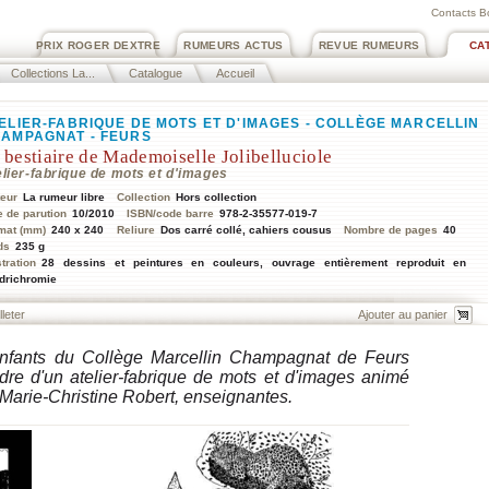
Contacts B
PRIX ROGER DEXTRE
RUMEURS ACTUS
REVUE RUMEURS
CA
Collections La...
Catalogue
Accueil
ELIER-FABRIQUE DE MOTS ET D'IMAGES - COLLÈGE MARCELLIN
AMPAGNAT - FEURS
 bestiaire de Mademoiselle Jolibelluciole
lier-fabrique de mots et d'images
teur
La rumeur libre
Collection
Hors collection
e de parution
10/2010
ISBN/code barre
978-2-35577-019-7
mat (mm)
240 x 240
Reliure
Dos carré collé, cahiers cousus
Nombre de pages
40
ds
235 g
stration
28 dessins et peintures en couleurs, ouvrage entièrement reproduit en
drichromie
lleter
enfants du Collège Marcellin Champagnat de Feurs
adre d'un atelier-fabrique de mots et d'images animé
Marie-Christine Robert, enseignantes.