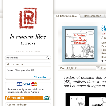
Le bestiaire de...
Hors collection
AT
CH
Le
Ate
Edi
Dat
For
samedi 08 août 2026
Poi
Illu
qua
Mon compte
Prix 13,00 €
Feui
Vous n'êtes pas identifié
Textes et dessins des 
S'identifier
(42), réalisés dans le c
.
par Laurence Aulagne et 
Paiement en ligne sécurisé par e-
transaction du Crédit Agricole
Panier littéraire