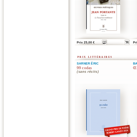
Prix 25,00 €
Pr
prix littéraires
SARNER ÉRIC
BA
99 codas
Œu
(sans récits)