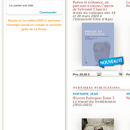
Poésie et tolérance, un
Le
Le panier est vide
parcours à travers l’œuvre
H
de Sylvestre Clancier
Commander
Actes du colloque des 19
et 20 mars 2024 à
l’Université Côte d’Azur
Depuis le 1er juillet 2025 le tarif pour
l'étranger prend en compte la nouvelle
grille de La Poste.
Prix 25,00 €
Pr
dernières publications
PORTANTE JEAN
G
Œuvres Poétiques Tome 3
No
Le travail du tremblement
(2013-2023)