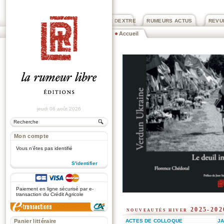
PRIX ROGER DEXTRE
RUMEURS ACTUS
REVU
Accueil
jeudi 06 août 2026
Mon compte
Vous n'êtes pas identifié
S'identifier
.
Paiement en ligne sécurisé par e-
transaction du Crédit Agricole
nouveautés hiver 2025-202
Panier littéraire
ACTES DE COLLOQUE
JA