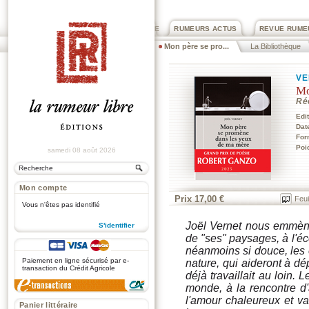
PRIX ROGER DEXTRE
RUMEURS ACTUS
REVUE RUME
Mon père se pro...
La Bibliothèque
VE
Mo
Ré
Edi
Dat
For
Poi
samedi 08 août 2026
Mon compte
Prix 17,00 €
Feui
Vous n'êtes pas identifié
Joël Vernet nous emmène
S'identifier
de "ses" paysages, à l'éc
.
néanmoins si douce, les é
Paiement en ligne sécurisé par e-
nature, qui aideront à dé
transaction du Crédit Agricole
déjà travaillait au loin.
monde, à la rencontre d'
l'amour chaleureux et va
Panier littéraire