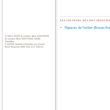
les lecteurs qui ont sélect
Rapaces de l'ombre (Brouan An
© 2007-2026
la rumeur libre EDITIONS
la rumeur libre EDITIONS SARL
Vareilles
F-42540 Sainte-Colombe-sur-Gand
RCS Roanne 498 018 217 00014