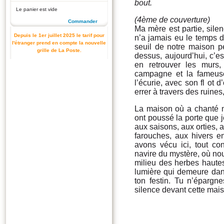
bout.
Le panier est vide
(4ème de couverture)
Commander
Ma mère est partie, sile
Depuis le 1er juillet 2025 le tarif pour
n’a jamais eu le temps 
l'étranger prend en compte la nouvelle
seuil de notre maison p
grille de La Poste.
dessus, aujourd’hui, c’es
en retrouver les murs,
campagne et la fameus
l’écurie, avec son fl ot 
errer à travers des ruines
La maison où a chanté 
ont poussé la porte que 
aux saisons, aux orties, 
farouches, aux hivers 
avons vécu ici, tout co
navire du mystère, où no
milieu des herbes hautes
lumière qui demeure dans
ton festin. Tu n’épargne
silence devant cette mais