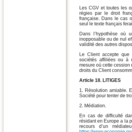
Les CGV et toutes les op
régies par le droit fr
française. Dans le cas o
seul le texte français ferai
Dans l’hypothèse où un
inopposable ou de nul effe
validité des autres dispos
Le Client accepte que 
sociétés affiliées ou 
mesure où cette cession 
droits du Client consomm
Article 18.
LITIGES
1. Résolution amiable. En
Société pour tenter de tr
2. Médiation.
En cas de difficulté da
résidant en Europe a la pos
recours d’un médiateu
https://www.economie.gou