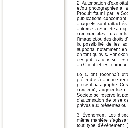
2. Autorisation d'exploit
et/ou photographies à l
Produit fourni par la S
publications concernant
auxquels sont rattachés s
autorise la Société à exp
commerciales. Les conten
l'image et/ou des droits d
la possibilité de les a
supports, notamment en
en tant qu'avis. Par exe
des publications sur les 
au Client, et les reproduir
Le Client reconnaît êt
prétendre à aucune rémun
présent paragraphe. Ces 
concerné, augmentée d'
Société se réserve la po
d'autorisation de prise 
prévus aux présentes ou à
3. Évènement. Les dispo
même manière s’agissant
tout type d'événement (