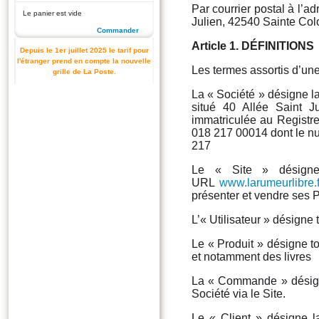
Par courrier postal à l’a
Le panier est vide
Julien, 42540 Sainte C
Commander
Article 1. DÉFINITIONS
Depuis le 1er juillet 2025 le tarif pour
l'étranger prend en compte la nouvelle
Les termes assortis d’une
grille de La Poste.
La « Société » désigne 
situé 40 Allée Saint 
immatriculée au Regist
018 217 00014 dont le n
217
Le « Site » désigne 
URL
www.larumeurlibre.f
présenter et vendre ses P
L’« Utilisateur » désigne
Le « Produit » désigne to
et notamment des livres
La « Commande » désigne
Société via le Site.
Le « Client » désigne l