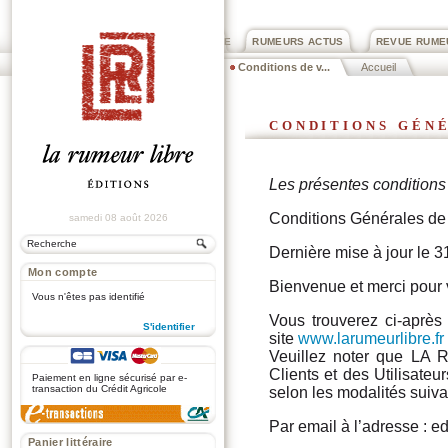
PRIX ROGER DEXTRE
RUMEURS ACTUS
REVUE RUME
Conditions de v...
Accueil
conditions gén
Les présentes conditions 
Conditions Générales de
samedi 08 août 2026
Dernière mise à jour le 
Mon compte
Bienvenue et merci pour 
Vous n'êtes pas identifié
Vous trouverez ci-après
S'identifier
site
www.larumeurlibre.fr
Veuillez noter que LA
.
Clients et des Utilisateu
Paiement en ligne sécurisé par e-
transaction du Crédit Agricole
selon les modalités suiva
Par email à l’adresse : e
Panier littéraire