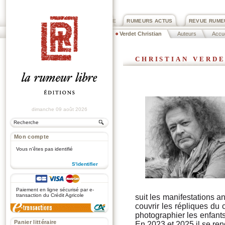
PRIX ROGER DEXTRE
RUMEURS ACTUS
REVUE RUME
Verdet Christian
Auteurs
Accue
christian verd
dimanche 09 août 2026
Mon compte
Vous n'êtes pas identifié
S'identifier
.
Paiement en ligne sécurisé par e-
transaction du Crédit Agricole
suit les manifestations 
couvrir les répliques du c
photographier les enfants
Panier littéraire
En 2023 et 2025 il se ren