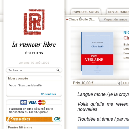
PRIX ROGER DEXTRE
RUMEURS ACTUS
REVUE RUME
Chaos Étoile (N...
Plupart du temps
NI
Ch
Edi
Dat
For
pag
vendredi 07 août 2026
Mon compte
Prix 16,00 €
Feui
Vous n'êtes pas identifié
Langue morte / je la croy
S'identifier
.
Voilà qu’elle me revie
nouvelles
Paiement en ligne sécurisé par e-
transaction du Crédit Agricole
Troublée et émue / par m
Panier littéraire