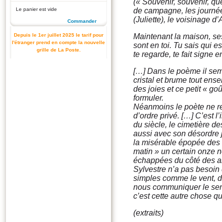
(« Souvenir, souvenir, q
Le panier est vide
de campagne, les journée
(Juliette), le voisinage d
Commander
Depuis le 1er juillet 2025 le tarif pour
Maintenant la maison, ses
l'étranger prend en compte la nouvelle
sont en toi. Tu sais qui est
grille de La Poste.
te regarde, te fait signe e
[…] Dans le poème il sembl
cristal et brume tout ense
des joies et ce petit « go
formuler.
Néanmoins le poète ne r
d’ordre privé. […] C’est l
du siècle, le cimetière 
aussi avec son désordre j
la misérable épopée des v
matin » un certain onze 
échappées du côté des art
Sylvestre n’a pas besoin de
simples comme le vent, de
nous communiquer le sent
c’est cette autre chose q
(extraits)