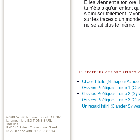
Elles viennent à ton oreil
tu n’étais qu’un enfant qu
s’amuser follement, rayon
sur les traces d’un monde
ne serait plus le même.
les lecteurs qui ont sélect
Chaos Étoile (Nichapour Azadée
Œuvres Poétiques Tome 1 (Clan
Œuvres Poétiques Tome 2 (Sylv
Œuvres Poétiques Tome 3 (Clan
Un regard infini (Clancier Sylves
© 2007-2026
la rumeur libre EDITIONS
la rumeur libre EDITIONS SARL
Vareilles
F-42540 Sainte-Colombe-sur-Gand
RCS Roanne 498 018 217 00014