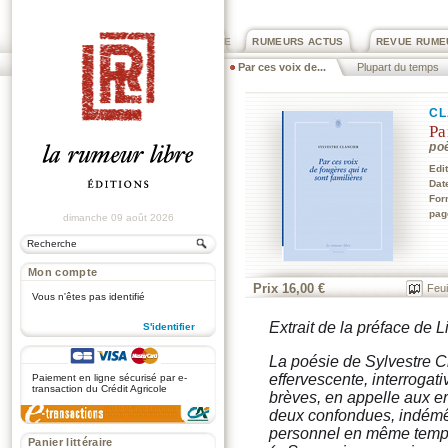
PRIX ROGER DEXTRE
RUMEURS ACTUS
REVUE RUME
Par ces voix de...
Plupart du temps
CL
Pa
po
Edi
Dat
For
pag
dimanche 09 août 2026
Mon compte
Prix 16,00 €
Feui
Vous n'êtes pas identifié
Extrait de la préface de 
S'identifier
.
La poésie de Sylvestre Cl
effervescente, interrogati
Paiement en ligne sécurisé par e-
transaction du Crédit Agricole
brèves, en appelle aux er
deux confondues, indémê
personnel en même temps 
Panier littéraire