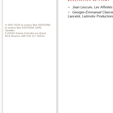
Jean Lescure, Les Affinités
Georges-Emmanuel Clancier
Lancelot, Leitmotiv Production
© 2007-2026
la rumeur libre EDITIONS
la rumeur libre EDITIONS SARL
Vareilles
F-42540 Sainte-Colombe-sur-Gand
RCS Roanne 498 018 217 00014