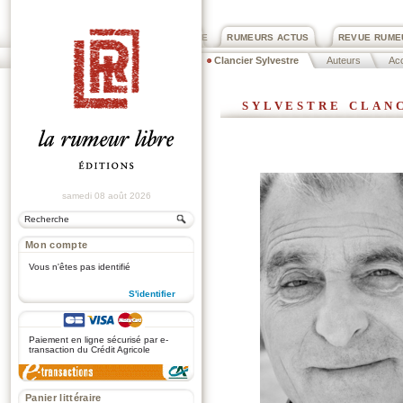
PRIX ROGER DEXTRE
RUMEURS ACTUS
REVUE RUME
Clancier Sylvestre
Auteurs
Acc
sylvestre clan
samedi 08 août 2026
Mon compte
Vous n'êtes pas identifié
S'identifier
.
Paiement en ligne sécurisé par e-
transaction du Crédit Agricole
Panier littéraire