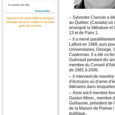
Le panier est vide
Commander
Sylvestre Clancier a ét
Depuis le 1er juillet 2025 le tarif pour
au Québec (Canada) où il
l'étranger prend en compte la nouvelle
grille de La Poste.
enseigné la littérature et
13 et de Paris 1.
Il a mené parallèlemen
Laffont en 1968, puis pou
Universitaires, Delarge, 
Casterman. Il a été co-fo
Guénaud pendant dix ans 
membre du Conseil d'Admi
de 1981 à 2006.
Il intervient de maniè
d’écrivains où d’amis d’éc
littéraires dans lesquelles 
Ainsi est-il membre fon
Gaston-Miron., membre de
Guillaume, président de 
de la Maison de Poésie /
publique..