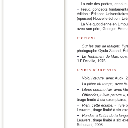
La voie des poètes, essai su
Freud, concepts fondamentau
édition : Éditions Universitair
(épuisée) Nouvelle édition, Erè
La Vie quotidienne en Limous
avec son père, Georges-Emmanu
fictions
Sur les pas de Maigret,
livr
photographe Gyula Zarand, Édit
Le Testament de Mao
, ouvr
J.P.Delville, 1976.
livres d’artistes
Voici l’œuvre,
avec Auck, 2
La pièce du temps,
avec Au
Libres comme l'air
,
avec Geo
Offrandes,« livre pauvre »,
C
tirage limité à six exemplaires
Rien, cette écume
,
« livre 
Leuwers, tirage limité à six ex
Rendus à l’infini de ta lang
Leuwers, tirage limité à six ex
Schucani, 2008.