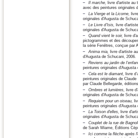
Il marche
,
livre d'artiste au
avec des peintures originales 
La Vierge et la Licorne
,
livr
originales d'Augusta de Schuca
Le Livre d’Isis
,
livre d'artis
originales d'Augusta de Schuca
Quand vient le soir
,
livre d'
pictogrammes et des découpes o
la série Fenêtres, conçue par 
Anima mia
,
livre d'artiste a
d'Augusta de Schucani, 2006.
Reviens au jardin de l’enfa
peintures originales d'Augusta
Cela est le diamant
,
livre d’
peintures originales de Claude 
par Claude Bellegarde, éditio
Ombres et lumières
,
livre d
originales d'Augusta de Schuca
Requiem pour un oiseau
,
liv
peintures originales d'Augusta
La Toison d'elles
,
livre d'ar
originales d'Augusta de Schucan
Couplet de la rue de Bagnol
de Sarah Wiame, Éditions Céphé
Ici comme la flèche après 