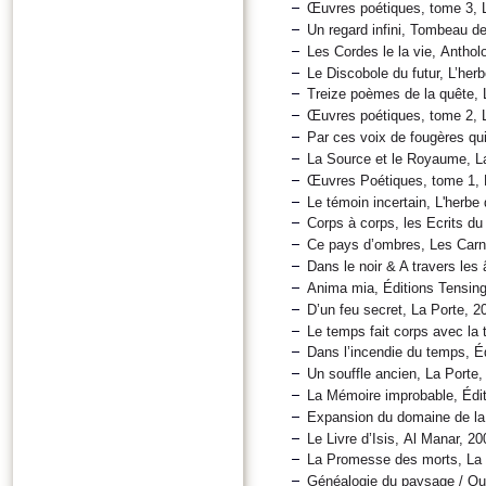
Œuvres poétiques, tome 3, L
Un regard infini, Tombeau d
Les Cordes le la vie, Anthol
Le Discobole du futur, L’her
Treize poèmes de la quête, 
Œuvres poétiques, tome 2, L
Par ces voix de fougères qui
La Source et le Royaume, La
Œuvres Poétiques, tome 1, L
Le témoin incertain, L'herbe 
Corps à corps, les Ecrits du
Ce pays d’ombres, Les Carn
Dans le noir & A travers les
Anima mia, Éditions Tensing
D’un feu secret, La Porte, 2
Le temps fait corps avec la 
Dans l’incendie du temps, Éd
Un souffle ancien, La Porte,
La Mémoire improbable, Édit
Expansion du domaine de la 
Le Livre d’Isis, Al Manar, 20
La Promesse des morts, La 
Généalogie du paysage / Qua