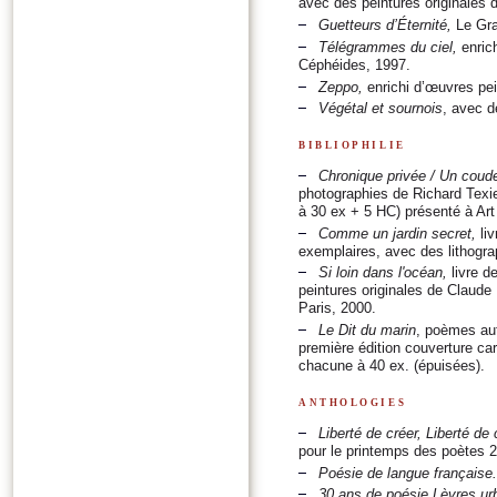
avec des peintures originales 
Guetteurs d’Éternité
,
Le Gra
Télégrammes du ciel
,
enrich
Céphéides, 1997.
Zeppo
,
enrichi d’œuvres pei
Végétal et sournois
, avec 
bibliophilie
Chronique privée / Un coude
photographies de Richard Texie
à 30 ex + 5 HC) présenté à Art
Comme un jardin secret
,
liv
exemplaires, avec des lithogra
Si loin dans l'océan
,
livre de
peintures originales de Claude 
Paris, 2000.
Le Dit du marin
, poèmes au
première édition couverture car
chacune à 40 ex. (épuisées).
anthologies
Liberté de créer, Liberté de c
pour le printemps des poètes 
Poésie de langue française
30 ans de poésie Lèvres ur