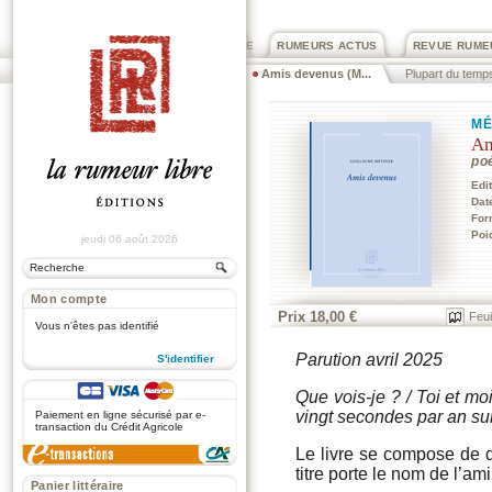
PRIX ROGER DEXTRE
RUMEURS ACTUS
REVUE RUME
Amis devenus (M...
Plupart du temp
MÉ
Am
po
Edi
Dat
For
Poi
jeudi 06 août 2026
Mon compte
Prix 18,00 €
Feui
Vous n'êtes pas identifié
Parution avril 2025
S'identifier
.
Que vois-je ? / Toi et moi
vingt secondes par an sur
Paiement en ligne sécurisé par e-
transaction du Crédit Agricole
Le livre se compose de 
titre porte le nom de l’a
Panier littéraire