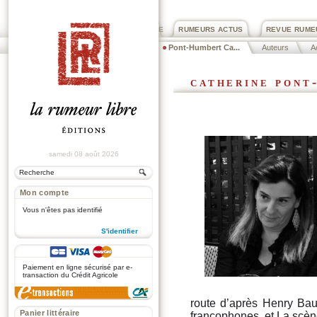
PRIX ROGER DEXTRE
RUMEURS ACTUS
REVUE RUME
Pont-Humbert Ca...
Auteurs
A
catherine pont
samedi 08 août 2026
Mon compte
Vous n'êtes pas identifié
S'identifier
.
Paiement en ligne sécurisé par e-
transaction du Crédit Agricole
route d’après Henry Bauc
Panier littéraire
francophones, et La scène