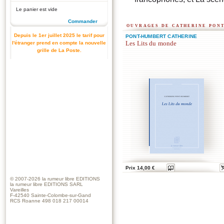
Le panier est vide
Commander
ouvrages de catherine pon
Depuis le 1er juillet 2025 le tarif pour
PONT-HUMBERT CATHERINE
Les Lits du monde
l'étranger prend en compte la nouvelle
grille de La Poste.
Prix 14,00 €
© 2007-2026
la rumeur libre EDITIONS
la rumeur libre EDITIONS SARL
Vareilles
F-42540 Sainte-Colombe-sur-Gand
RCS Roanne 498 018 217 00014