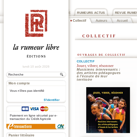
PRIX ROGER DEXTRE
RUMEURS ACTUS
REVUE RUME
Collectif
Auteurs
Accueil
collectif
ouvrages de collectif
COLLECTIF
Jouer, vibrer, résonner
lundi 10 août 2026
Musiciens intervenants :
des artistes-pédagogues
à l'écoute de leur
territoire
Mon compte
Vous n'êtes pas identifié
S'identifier
.
Paiement en ligne sécurisé par e-
transaction du Crédit Agricole
Panier littéraire