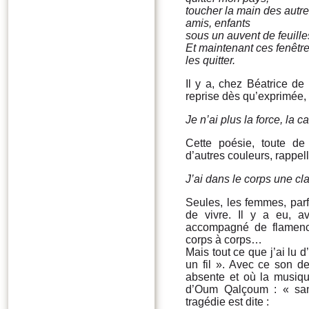
toucher la main des autre
amis, enfants
sous un auvent de feuille
Et maintenant ces fenêtre
les quitter.
Il y a, chez Béatrice de
reprise dès qu’exprimée, q
Je n’ai plus la force, la
Cette poésie, toute d
d’autres couleurs, rappelle
J’ai dans le corps une cla
Seules, les femmes, parf
de vivre. Il y a eu, 
accompagné de flamenco
corps à corps…
Mais tout ce que j’ai lu 
un fil ». Avec ce son de
absente et où la musiq
d’Oum Qalçoum : « sans
tragédie est dite :