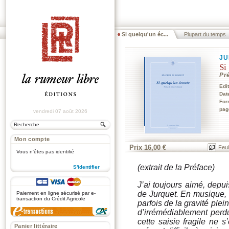
Si quelqu'un éc...
Plupart du temps
JU
Si
Pr
Edi
Dat
For
pag
vendredi 07 août 2026
Mon compte
Prix 16,00 €
Feui
Vous n'êtes pas identifié
(extrait de la Préface)
S'identifier
.
J’ai toujours aimé, depui
de Jurquet. En musique, c
Paiement en ligne sécurisé par e-
transaction du Crédit Agricole
parfois de la gravité ple
d’irrémédiablement perdu
cette saisie fragile ne 
Panier littéraire