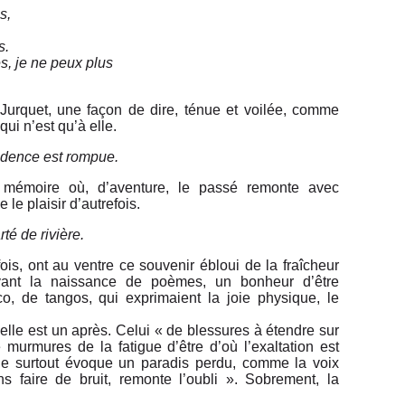
s,
s.
s, je ne peux plus
 Jurquet, une façon de dire, ténue et voilée, comme
ui n’est qu’à elle.
 cadence est rompue.
e mémoire où, d’aventure, le passé remonte avec
 le plaisir d’autrefois.
rté de rivière.
ois, ont au ventre ce souvenir ébloui de la fraîcheur
avant la naissance de poèmes, un bonheur d’être
, de tangos, qui exprimaient la joie physique, le
d’elle est un après. Celui « de blessures à étendre sur
 murmures de la fatigue d’être d’où l’exaltation est
ue surtout évoque un paradis perdu, comme la voix
 faire de bruit, remonte l’oubli ». Sobrement, la