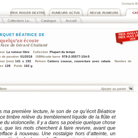
Contacts B
PRIX ROGER DEXTRE
RUMEURS ACTUS
REVUE RUMEURS
CA
Collections La...
Catalogue
Accueil
RQUET BÉATRICE DE
 quelqu'un écoute
éface de Gérard Chaliand
teur
La rumeur libre
Collection
Plupart du temps
e de parution
01/2018
ISBN/code barre
978-2-35577-154-5
mat (mm)
141 x 192
Reliure
Cahiers cousus, couverture avec rabats
Nombre de
es
128
Poids
162 g
lleter
s ma première lecture, le son de ce qu’écrit Béatrice
e timbre relève du tremblement liquide de la flûte et
ine du violoncelle. Il y a dans sa poésie quelque chose
, que les mots cherchent à faire revivre, avant que
s’efface à nouveau. Une nostalgie hors d’atteinte, un