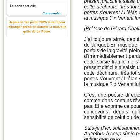
présent difficile à sais
Le panier est vide
cette déchirure, très tô
portes s’ouvrent / L’élan
Commander
la musique ? » Venant lui
Depuis le 1er juillet 2025 le tarif pour
l'étranger prend en compte la nouvelle
(Préface de Gérard Chal
grille de La Poste.
J’ai toujours aimé, depui
de Jurquet. En musique, c
parfois de la gravité ple
d’irrémédiablement perdu
cette saisie fragile ne 
présent difficile à sais
cette déchirure, très tô
portes s’ouvrent / L’élan
la musique ? » Venant lui
C’est une poésie directe
comme dans certains rêves 
pas. Elle exprime ce pour
concevons, depuis qu’e
sensibilité de celui ou de 
Suis-je d’ici, suffisammen
Autrefois, à coup sûr je pe
quitter mon pays,