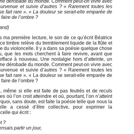
ir, une dérobade du monde. Comment peut-on vivre avec
t survenue et suivie d’autres ? « Rarement toutes les
 se fait rare ». « La douleur se serait-elle emparée de
 faire de l’ombre ?
iand)
s ma première lecture, le son de ce qu’écrit Béatrice
e timbre relève du tremblement liquide de la flûte et
ine du violoncelle. Il y a dans sa poésie quelque chose
, que les mots cherchent à faire revivre, avant que
s’efface à nouveau. Une nostalgie hors d’atteinte, un
ir, une dérobade du monde. Comment peut-on vivre avec
t survenue et suivie d’autres ? « Rarement toutes les
 se fait rare ». « La douleur se serait-elle emparée de
 faire de l’ombre ?
, même si elle est faite de pas feutrés et de reculs
où l’on croit atteindre et où, pourtant, l’on n’atteint
quoi, sans doute, est faite la poésie telle que nous la
lle a cessé d’être collective, pour exprimer la
celle qui écrit :
t ?
nsais partir un jour,