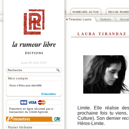
PRIX ROGER DEXTRE
RUMEURS ACTUS
REVUE RUME
Tirandaz Laura
Auteurs
Accuei
laura tirandaz
jeudi 06 août 2026
Mon compte
Vous n'êtes pas identifié
S'identifier
.
Limite. Elle réalise d
Paiement en ligne sécurisé par e-
transaction du Crédit Agricole
prochaine fois tu vien
Culture). Son dernier rec
Héros-Limite.
Panier littéraire