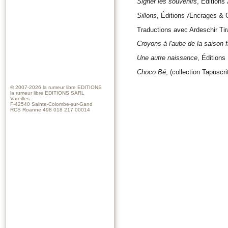
Signer les souvenirs
, Édition
Sillons
, Éditions Æncrages & 
Traductions avec Ardeschir Tir
Croyons à l'aube de la saison f
Une autre naissance
, Éditions
Choco Bé
, (collection Tapuscr
© 2007-2026
la rumeur libre EDITIONS
la rumeur libre EDITIONS SARL
Vareilles
F-42540 Sainte-Colombe-sur-Gand
RCS Roanne 498 018 217 00014