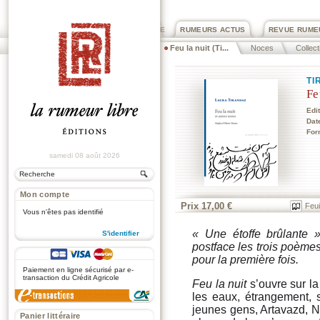
PRIX ROGER DEXTRE
RUMEURS ACTUS
REVUE RUME
Feu la nuit (Ti...
Noces
Collect
TI
Fe
Edi
Dat
For
samedi 08 août 2026
Mon compte
Prix 17,00 €
Feui
Vous n'êtes pas identifié
« Une étoffe brûlante 
S'identifier
postface les trois poèmes
.
pour la première fois.
Paiement en ligne sécurisé par e-
transaction du Crédit Agricole
Feu la nuit
s’ouvre sur l
les eaux, étrangement,
jeunes gens, Artavazd, Nina
Panier littéraire