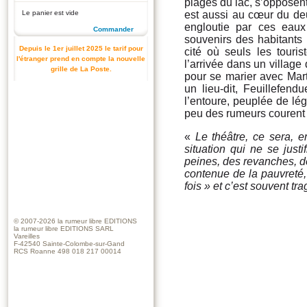
plages du lac, s’opposent
Le panier est vide
est aussi au cœur du de
engloutie par ces eaux
Commander
souvenirs des habitants 
Depuis le 1er juillet 2025 le tarif pour
cité où seuls les tourist
l'étranger prend en compte la nouvelle
l’arrivée dans un village 
grille de La Poste.
pour se marier avec Mart
un lieu-dit, Feuillefend
l’entoure, peuplée de lé
peu des rumeurs courent 
«
Le théâtre, ce sera, e
situation qui ne se just
peines, des revanches, de
contenue de la pauvreté, 
fois » et c’est souvent tr
© 2007-2026
la rumeur libre EDITIONS
la rumeur libre EDITIONS SARL
Vareilles
F-42540 Sainte-Colombe-sur-Gand
RCS Roanne 498 018 217 00014