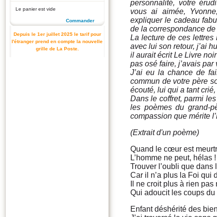
personnalité, votre érud
Le panier est vide
vous ai aimée, Yvonne,
expliquer le cadeau fabule
Commander
de la correspondance de 
Depuis le 1er juillet 2025 le tarif pour
La lecture de ces lettres
l'étranger prend en compte la nouvelle
avec lui son retour, j’ai
grille de La Poste.
il aurait écrit Le Livre n
pas osé faire, j’avais par
J’ai eu la chance de fai
commun de votre père sous
écouté, lui qui a tant crié
Dans le coffret, parmi les 
les poèmes du grand-pèr
compassion que mérite l
(Extrait d'un poème)
Quand le cœur est meurtr
L’homme ne peut, hélas 
Trouver l’oubli que dans l
Car il n’a plus la Foi qui
Il ne croit plus à rien p
Qui adoucit les coups du 
Enfant déshérité des bien