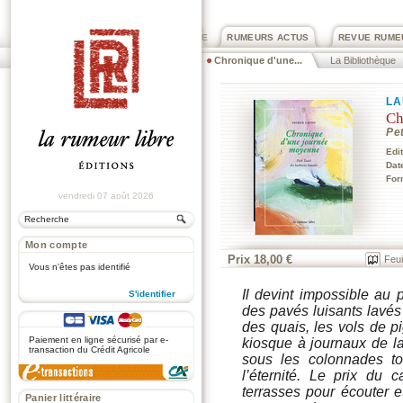
PRIX ROGER DEXTRE
RUMEURS ACTUS
REVUE RUME
Chronique d'une...
La Bibliothèque
LA
Ch
Pet
Edi
Dat
For
vendredi 07 août 2026
Mon compte
Prix 18,00 €
Feui
Vous n'êtes pas identifié
Il devint impossible au 
S'identifier
des pavés luisants lavés 
.
des quais, les vols de pi
Paiement en ligne sécurisé par e-
kiosque à journaux de la
transaction du Crédit Agricole
sous les colonnades to
l’éternité. Le prix du 
terrasses pour écouter 
Panier littéraire