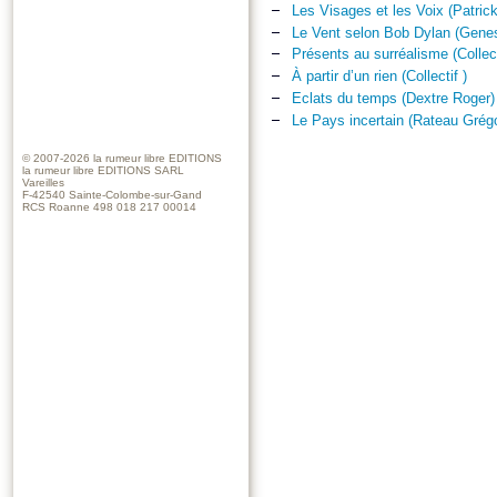
Les Visages et les Voix (Patric
Le Vent selon Bob Dylan (Genes
Présents au surréalisme (Collect
À partir d’un rien (Collectif )
Eclats du temps (Dextre Roger)
Le Pays incertain (Rateau Grég
© 2007-2026
la rumeur libre EDITIONS
la rumeur libre EDITIONS SARL
Vareilles
F-42540 Sainte-Colombe-sur-Gand
RCS Roanne 498 018 217 00014