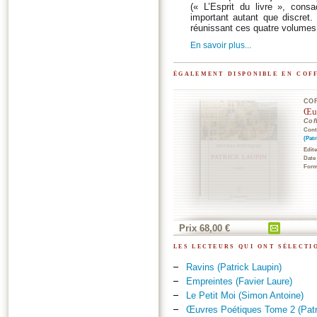
(« L’Esprit du livre », con
important autant que discret.
réunissant ces quatre volume
En savoir plus...
également disponible en cof
CO
Œuv
Cof
Cont
(Patr
Edit
Date
Form
Prix 68,00 €
les lecteurs qui ont sélect
Ravins (Patrick Laupin)
Empreintes (Favier Laure)
Le Petit Moi (Simon Antoine)
Œuvres Poétiques Tome 2 (Patr