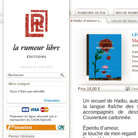
PRIX ROGER DEXTRE
RUMEURS ACTUS
REVUE RUME
Haïku d'amour (...
Lèvres de Voyou
LÉ
Ha
av
Edi
Dat
For
pag
vendredi 07 août 2026
Illu
Mon compte
Prix 14,00 €
Feui
Vous n'êtes pas identifié
Un recueil de Haïku, au
S'identifier
la langue fraîche des 
.
accompagnés de dessin
Paiement en ligne sécurisé par e-
Couverture cartonnée.
transaction du Crédit Agricole
Éperdu d’amour,
je touche de mon regard
Panier littéraire