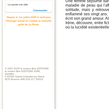
Une femme séjourne dan
Le panier est vide
maladie de peau qui l'af
solitude, mais y retro
Commander
enflammé ses vingt ans. 
Depuis le 1er juillet 2025 le tarif pour
écrit son grand amour. Alo
l'étranger prend en compte la nouvelle
Irène, découvre, entre fict
grille de La Poste.
où la lucidité existentiell
© 2007-2026
la rumeur libre EDITIONS
la rumeur libre EDITIONS SARL
Vareilles
F-42540 Sainte-Colombe-sur-Gand
RCS Roanne 498 018 217 00014