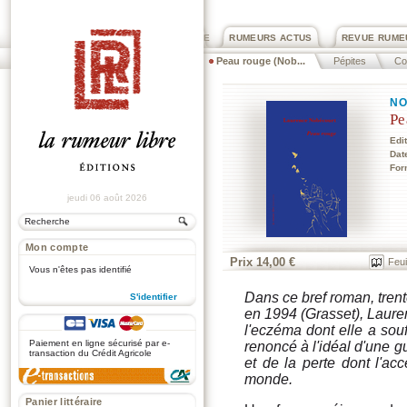
PRIX ROGER DEXTRE
RUMEURS ACTUS
REVUE RUME
Peau rouge (Nob...
Pépites
Col
NO
Pe
Edi
Dat
For
jeudi 06 août 2026
Mon compte
Prix 14,00 €
Feui
Vous n'êtes pas identifié
Dans ce bref roman, tren
S'identifier
en 1994 (Grasset), Laure
.
l'eczéma dont elle a sou
Paiement en ligne sécurisé par e-
renoncé à l'idéal d'une gu
transaction du Crédit Agricole
et de la perte dont l'a
monde.
Panier littéraire