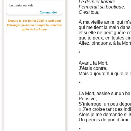
Le dernier libraire
Le panier est vide
Fermerait sa boutique.
C’est tout.
Commander
Depuis le 1er juillet 2025 le tarif pour
À ma vieille amie, qui m
l'étranger prend en compte la nouvelle
qui me tient la main dans 
grille de La Poste.
et si elle ne peut guère c
que je peux, en toutes ci
Allez, trinquons, à la Mort
*
Avant, la Mort,
J’étais contre.
Mais aujourd’hui qu’ell
*
La Mort, assise sur un ba
Pensive,
S’interroge, un peu dégou
« J’en croise tant des indi
Alors je me demande s’il
Un permis de port d’âme.
*