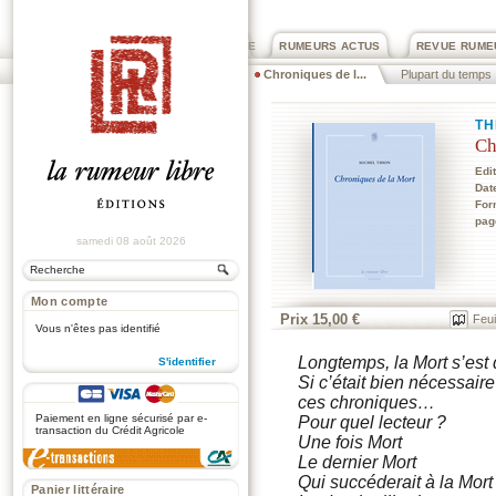
PRIX ROGER DEXTRE
RUMEURS ACTUS
REVUE RUME
Chroniques de l...
Plupart du temps
TH
Ch
Edi
Dat
For
pag
samedi 08 août 2026
Mon compte
Prix 15,00 €
Feui
Vous n'êtes pas identifié
Longtemps, la Mort s’es
S'identifier
Si c’était bien nécessaire
.
ces chroniques…
Paiement en ligne sécurisé par e-
Pour quel lecteur ?
transaction du Crédit Agricole
Une fois Mort
Le dernier Mort
Qui succéderait à la Mort
Panier littéraire