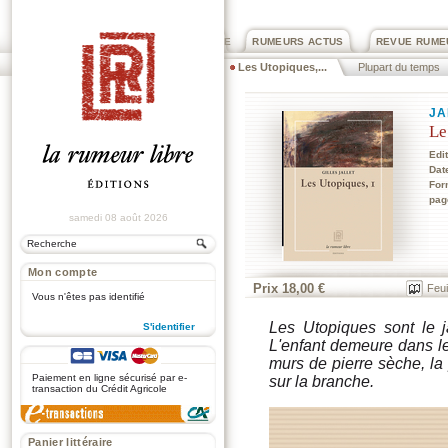
PRIX ROGER DEXTRE
RUMEURS ACTUS
REVUE RUME
Les Utopiques,...
Plupart du temps
JA
Le
Edi
Dat
For
pag
samedi 08 août 2026
Mon compte
Prix 18,00 €
Feui
Vous n'êtes pas identifié
Les Utopiques sont le ja
S'identifier
L'enfant demeure dans le
.
murs de pierre sèche, la
Paiement en ligne sécurisé par e-
sur la branche.
transaction du Crédit Agricole
Panier littéraire