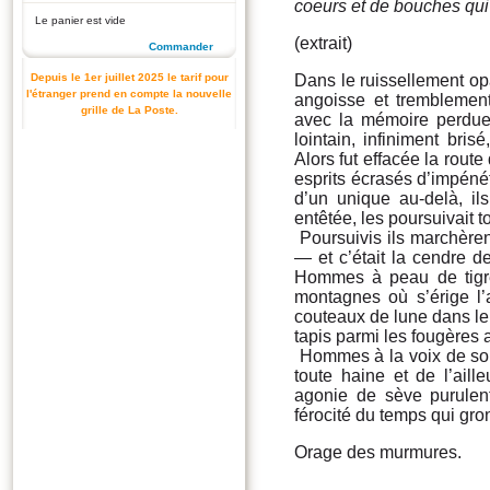
coeurs et de bouches qui
Le panier est vide
(extrait)
Commander
Depuis le 1er juillet 2025 le tarif pour
Dans le ruissellement opaq
l'étranger prend en compte la nouvelle
angoisse et tremblement
grille de La Poste.
avec la mémoire perdue de
lointain, infiniment bri
Alors fut effacée la route
esprits écrasés d’impéné
d’un unique au-delà, il
entêtée, les poursuivait t
Poursuivis ils marchèren
— et c’était la cendre d
Hommes à peau de tigre
montagnes où s’érige l’
couteaux de lune dans l
tapis parmi les fougères
Hommes à la voix de so
toute haine et de l’aill
agonie de sève purulent
férocité du temps qui gro
Orage des murmures.