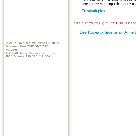
une pierre sur laquelle l’auteu
En savoir plus...
les lecteurs qui ont sélect
Des Roseaux Incertains (Anne 
© 2007-2026
la rumeur libre EDITIONS
la rumeur libre EDITIONS SARL
Vareilles
F-42540 Sainte-Colombe-sur-Gand
RCS Roanne 498 018 217 00014