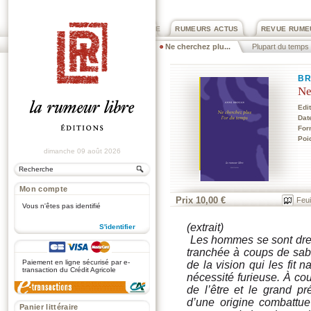
PRIX ROGER DEXTRE
RUMEURS ACTUS
REVUE RUME
Ne cherchez plu...
Plupart du temps
B
Ne
Edi
Dat
For
Poi
dimanche 09 août 2026
Mon compte
Prix 10,00 €
Feui
Vous n'êtes pas identifié
(extrait)
S'identifier
Les hommes se sont dres
.
tranchée à coups de sabre
Paiement en ligne sécurisé par e-
de la vision qui les fit n
transaction du Crédit Agricole
nécessité furieuse. À co
de l’être et le grand pr
d’une origine combattu
Panier littéraire