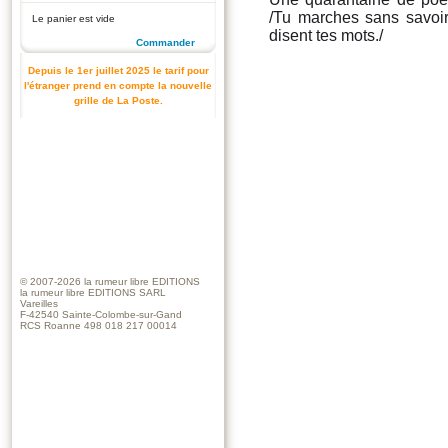
/Tu marches sans savoir
Le panier est vide
disent tes mots./
Commander
Depuis le 1er juillet 2025 le tarif pour
l'étranger prend en compte la nouvelle
grille de La Poste.
© 2007-2026
la rumeur libre EDITIONS
la rumeur libre EDITIONS SARL
Vareilles
F-42540 Sainte-Colombe-sur-Gand
RCS Roanne 498 018 217 00014