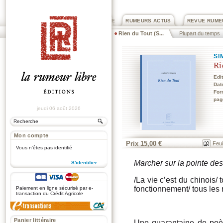
PRIX ROGER DEXTRE
RUMEURS ACTUS
REVUE RUME
Rien du Tout (S...
Plupart du temps
SI
Ri
Edi
Dat
For
pag
jeudi 06 août 2026
Mon compte
Prix 15,00 €
Feui
Vous n'êtes pas identifié
Marcher sur la pointe des
S'identifier
.
/La vie c’est du chinois
fonctionnement/ tous les 
Paiement en ligne sécurisé par e-
transaction du Crédit Agricole
Panier littéraire
Une quarantaine de poèm