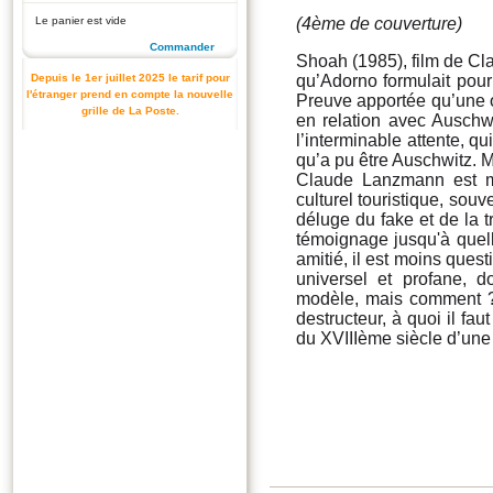
Le panier est vide
(4ème de couverture)
Commander
Shoah (1985), film de Cl
Depuis le 1er juillet 2025 le tarif pour
qu’Adorno formulait pou
l'étranger prend en compte la nouvelle
Preuve apportée qu’une œ
grille de La Poste.
en relation avec Auschwi
l’interminable attente, 
qu’a pu être Auschwitz. 
Claude Lanzmann est mo
culturel touristique, sou
déluge du fake et de la t
témoignage jusqu'à quell
amitié, il est moins quest
universel et profane, 
modèle, mais comment ?
destructeur, à quoi il fa
du XVIIIème siècle d’une 