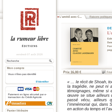
L'amitié avec C...
Raisons poétiques
DE
L'
Edi
Dat
For
pag
vendredi 07 août 2026
Mon compte
Prix 16,00 €
Feui
Vous n'êtes pas identifié
« … le récit de Shoah, to
S'identifier
la tragédie, ne peut ni
.
témoignages, même si el
Paiement en ligne sécurisé par e-
œuvre se situe ailleurs 
transaction du Crédit Agricole
passé vécu, ailleurs 
l’immémorial qui, dans S
en action du temps et l’
Panier littéraire