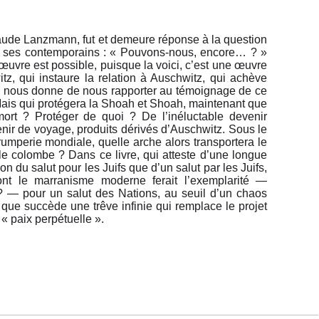
aude Lanzmann, fut et demeure réponse à la question
r ses contemporains : « Pouvons-nous, encore… ? »
uvre est possible, puisque la voici, c’est une œuvre
tz, qui instaure la relation à Auschwitz, qui achève
qui nous donne de nous rapporter au témoignage de ce
Mais qui protégera la Shoah et Shoah, maintenant que
rt ? Protéger de quoi ? De l’inéluctable devenir
venir de voyage, produits dérivés d’Auschwitz. Sous le
rumperie mondiale, quelle arche alors transportera le
e colombe ? Dans ce livre, qui atteste d’une longue
ion du salut pour les Juifs que d’un salut par les Juifs,
dont le marranisme moderne ferait l’exemplarité —
 — pour un salut des Nations, au seuil d’un chaos
ut que succède une trêve infinie qui remplace le projet
« paix perpétuelle ».