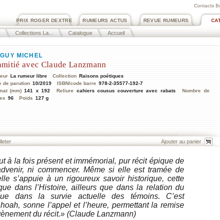
Contacts B
PRIX ROGER DEXTRE
RUMEURS ACTUS
REVUE RUMEURS
CA
Collections La...
Catalogue
Accueil
GUY MICHEL
amitié avec Claude Lanzmann
teur
La rumeur libre
Collection
Raisons poétiques
e de parution
10/2019
ISBN/code barre
978-2-35577-192-7
mat (mm)
141 x 192
Reliure
cahiers cousus couverture avec rabats
Nombre de
es
96
Poids
127 g
lleter
ut à la fois présent et immémorial, pur récit épique de
 advenir, ni commencer. Même si elle est tramée de
le s’appuie à un rigoureux savoir historique, cette
que dans l’Histoire, ailleurs que dans la relation du
que dans la survie actuelle des témoins. C’est
hoah, sonne l’appel et l’heure, permettant la remise
avènement du récit.» (Claude Lanzmann)