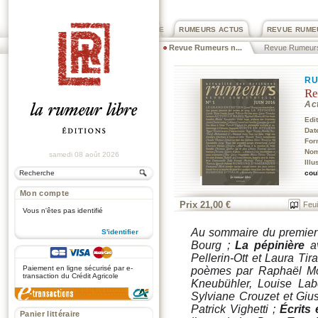
PRIX ROGER DEXTRE
RUMEURS ACTUS
REVUE RUME
Revue Rumeurs n...
Revue Rumeur
RU
Re
Act
Edi
Dat
For
Nom
samedi 08 août 2026
Illu
cou
Mon compte
Prix 21,00 €
Feui
Vous n'êtes pas identifié
Au sommaire du premie
S'identifier
Bourg ;
La pépinière
av
.
Pellerin-Ott et Laura Ti
Paiement en ligne sécurisé par e-
poèmes par Raphaël Mon
transaction du Crédit Agricole
Kneubühler,
Louise Lab
Sylviane Crouzet et Giu
Patrick Vighetti ;
Écrits 
Panier littéraire