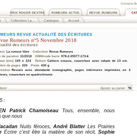
Contacts B
PRIX ROGER DEXTRE
RUMEURS ACTUS
REVUE RUMEURS
CA
s
Collections La...
Catalogue
Accueil
MEURS REVUE ACTUALITÉ DES ÉCRITURES
vue Rumeurs n°5 Novembre 2018
ualité des écritures
teur
La rumeur libre
Collection
Revue Rumeurs
e de parution
11/2018
ISBN/code barre
978-2-35577-173-6
mat (mm)
165 x 224
Reliure
Cahiers cousus, couverture avec rabats de 13 cm.
bre de pages
320
Poids
430 g
stration
Revues avec abondante iconographie, pages intérieures imprimées en 2
leurs, couverture en quadrichromie
lleter
5 :
EN
Patrick Chamoiseau
Tous, ensemble, nous
s que nous
Macadan
Nuits féroces,
André Blatter
Les Prairies
e
Écrire c’est être la matière de son récit,
Sophie