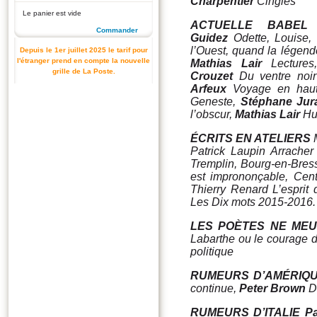
Charpentier
Cinglés
Le panier est vide
ACTUELLE BABEL
Commander
Guidez
Odette, Louise,
l’Ouest, quand la légend
Depuis le 1er juillet 2025 le tarif pour
l'étranger prend en compte la nouvelle
Mathias Lair
Lecture
s
grille de La Poste.
Crouzet
Du ventre noir
Arfeux
Voyage en haute
Geneste,
Stéphane Jur
l’obscur,
Mathias Lair
Hu
ÉCRITS EN ATELIERS
Patrick Laupin
Arracher
Tremplin, Bourg-en-Bres
est imprononçable,
Cent
Thierry Renard L’esprit de
Les Dix mots 2015-2016.
LES POÈTES NE ME
Labarthe ou le courage d
politique
RUMEURS D’AMÉRIQ
continue
,
Peter Brown
D
RUMEURS D’ITALIE
Pa