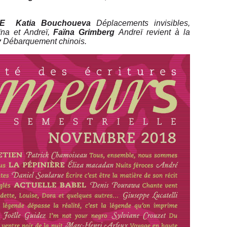
E
Katia
Bou
c
houeva
Déplacements invisibles,
ïna et Andreï,
Faïna Grimberg
Andreï revient à la
v
Débarquement chinois.