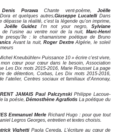
Denis Poraw
a
Chante vent-poème
,
Joëlle
 Dora et quelques autres,
Giuseppe Lucatelli
Dans
e dépasse la réalité, c’est la légende qu’on imprime
,
,
Joëlle Guidez
I’m not your negro,
Sylviane
 de l‘usine au ventre noir de la nuit,
Marc-Henri
 presqu’île : le chamanisme poétique de Bruno
anics
Avant la nuit
,
Roger Dextre
Algérie, le soleil
meur
s
Michel Kneubühler
«
Puissance 10 » écrire c’est vivre,
 mon cœur pour cœur dans le besoin,
Association
se
Les Dix mots 2015-2016,
Marie Rousset
La page
re de détention, Corbas
, Les Dix mots 2015-2016,
 l’atelier,
Centres sociaux et familiaux d’Annonay
,
URENT JAMAIS
Paul Palczynski
Philippe Lacoue-
e la poésie,
Démosthène Agrafiotis
La poétique du
UE
S
Emmanuel Merle
Richard Hugo : pour que tout
aniel Legros Georges
,
entretien et textes choisis
.
trick Vighetti
Paola Cereda, L’écriture au cœur de