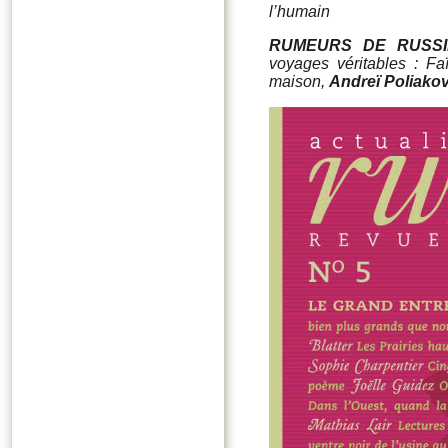
l’humain
RUMEURS D
E RUSSI
voyages véritables : Fa
maison,
Andreï Poliako