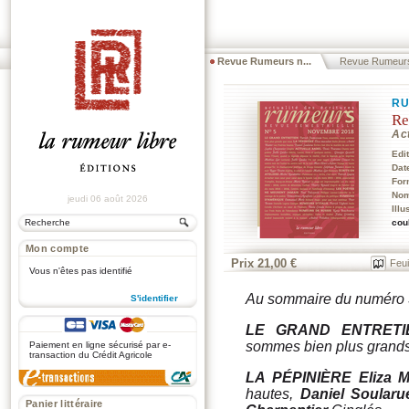
Revue Rumeurs n...
Revue Rumeur
RU
Re
Act
Edi
Dat
For
Nom
jeudi 06 août 2026
Illu
cou
Mon compte
Prix 21,00 €
Feui
Vous n'êtes pas identifié
Au sommaire du numéro
S'identifier
.
LE GRAND ENTRETI
sommes bien plus grand
Paiement en ligne sécurisé par e-
transaction du Crédit Agricole
LA PÉPINIÈRE
Eliza 
hautes,
Daniel Soularu
Panier littéraire