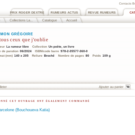
Contacts B
PRIX ROGER DEXTRE
RUMEURS ACTUS
REVUE RUMEURS
CA
e
Collections La...
Catalogue
Accueil
MON GRÉGOIRE
tous ceux que j'oublie
teur
La rumeur libre
Collection
Un poète, un livre
e de parution
06/2024
ISBN/code barre
978-2-35577-360-0
mat (mm)
140 x 205
Reliure
Broché
Nombre de pages
80
Poids
109 g
lleter
ionné cet ouvrage ont également commandé
Barcelone (Bouchoueva Katia)