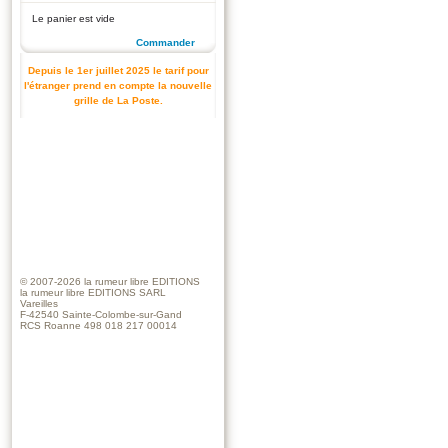
Le panier est vide
Commander
Depuis le 1er juillet 2025 le tarif pour
l'étranger prend en compte la nouvelle
grille de La Poste.
© 2007-2026
la rumeur libre EDITIONS
la rumeur libre EDITIONS SARL
Vareilles
F-42540 Sainte-Colombe-sur-Gand
RCS Roanne 498 018 217 00014