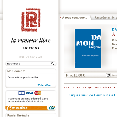
À tous ceux que...
Un poète, un livr
DA
À 
Edi
Dat
For
jeudi 06 août 2026
Mon compte
Prix 13,00 €
Feui
Vous n'êtes pas identifié
S'identifier
les lecteurs qui ont sélect
.
Criques suivi de Deux nuits à 
Paiement en ligne sécurisé par e-
transaction du Crédit Agricole
Panier littéraire