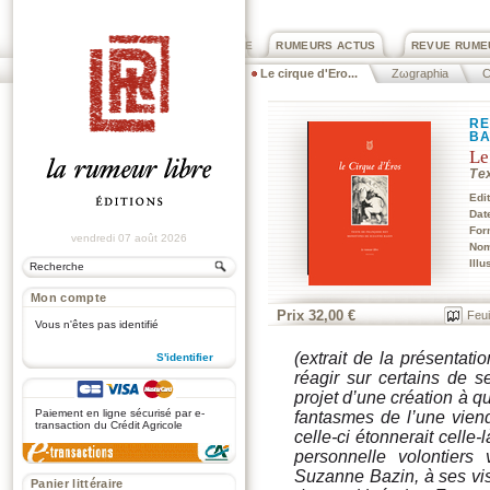
PRIX ROGER DEXTRE
RUMEURS ACTUS
REVUE RUME
Le cirque d'Ero...
Zωgraphia
C
RE
BA
Le
Te
Edi
Dat
For
vendredi 07 août 2026
Nom
Illu
Mon compte
Prix 32,00 €
Feui
Vous n'êtes pas identifié
(
extrait de la présentatio
S'identifier
réagir sur certains de
.
projet d’une création à q
Paiement en ligne sécurisé par e-
fantasmes de l’une viendr
transaction du Crédit Agricole
celle-ci étonnerait celle
personnelle volontiers
Suzanne Bazin, à ses vis
Panier littéraire