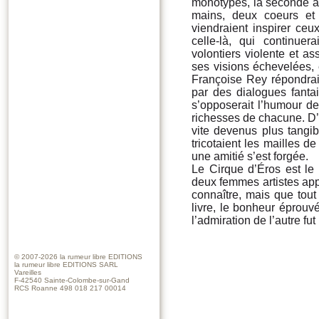
monotypes, la seconde a 
mains, deux coeurs et
viendraient inspirer ceux
celle-là, qui continue
volontiers violente et a
ses visions échevelées, e
Françoise Rey répondrai
par des dialogues fantai
s’opposerait l’humour des
richesses de chacune. D’é
vite devenus plus tangi
tricotaient les mailles d
une amitié s’est forgée.
Le Cirque d’Éros est le 
deux femmes artistes app
connaître, mais que tout
livre, le bonheur éprouv
l’admiration de l’autre f
© 2007-2026
la rumeur libre EDITIONS
la rumeur libre EDITIONS SARL
Vareilles
F-42540 Sainte-Colombe-sur-Gand
RCS Roanne 498 018 217 00014