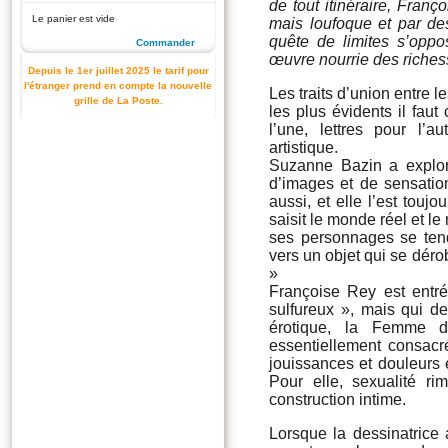
de tout itinéraire, Fran
Le panier est vide
mais loufoque et par des
quête de limites s’oppos
Commander
œuvre nourrie des riche
Depuis le 1er juillet 2025 le tarif pour
l'étranger prend en compte la nouvelle
Les traits d’union entre 
grille de La Poste.
les plus évidents il faut
l’une, lettres pour l’
artistique.
Suzanne Bazin a exploré
d’images et de sensation
aussi, et elle l’est toujo
saisit le monde réel et 
ses personnages se tend
vers un objet qui se dérob
»
Françoise Rey est entrée
sulfureux », mais qui de
érotique, la Femme d
essentiellement consacré
jouissances et douleurs 
Pour elle, sexualité ri
construction intime.
Lorsque la dessinatrice 