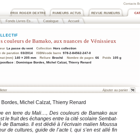
Contacts B
PRIX ROGER DEXTRE
RUMEURS ACTUS
REVUE RUMEURS
CA
Fonds Livres Es...
Catalogue
Accueil
LLECTIF
s couleurs de Bamako, aux nuances de Vénissieux
teur
La passe du vent
Collection
Hors collection
e de parution
03/2014
ISBN/code barre
978-2-84562-247-0
mat (mm)
140 × 205 mm
Reliure
Broché
Nombre de pages
66
Poids
105 g
/postface : Dominique Bordes, Michel Calzat, Thierry Renard
lleter
 Bordes, Michel Calzat, Thierry Renard
e en terre du Mali
…,
Des couleurs de Bamako aux
st le fruit des échanges entre la cité scolaire Sembat-
té de Bamako. Il est dédié à l’écrivain malien Moussa
r de cultures, guide de l’acte I, qui s’en est allé fin