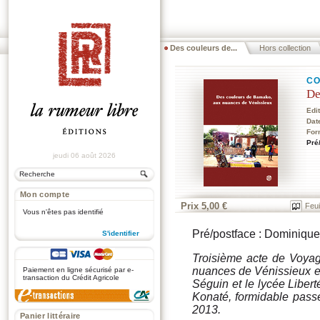
Des couleurs de...
Hors collection
CO
De
Edi
Dat
For
Pré
jeudi 06 août 2026
Mon compte
Prix 5,00 €
Feui
Vous n'êtes pas identifié
Pré/postface : Dominique
S'identifier
.
Troisième acte de
Voyag
nuances de Vénissieux
e
Paiement en ligne sécurisé par e-
transaction du Crédit Agricole
Séguin et le lycée Liber
Konaté, formidable passeu
2013.
Panier littéraire