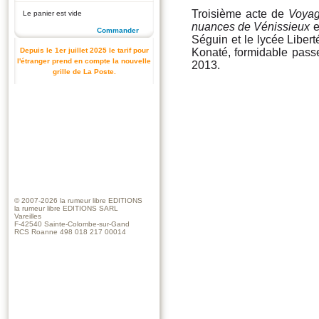
Troisième acte de
Voyag
Le panier est vide
nuances de Vénissieux
e
Commander
Séguin et le lycée Liber
Depuis le 1er juillet 2025 le tarif pour
Konaté, formidable passeu
l'étranger prend en compte la nouvelle
2013.
grille de La Poste.
© 2007-2026
la rumeur libre EDITIONS
la rumeur libre EDITIONS SARL
Vareilles
F-42540 Sainte-Colombe-sur-Gand
RCS Roanne 498 018 217 00014