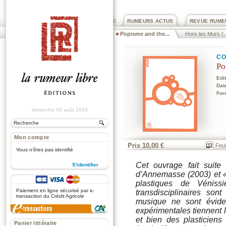
PRIX ROGER DEXTRE
RUMEURS ACTUS
REVUE RUME
Popisme and the...
Hors les Murs (..
CO
Po
Edi
Dat
For
dimanche 09 août 2026
Mon compte
Prix 10,00 €
Feui
Vous n'êtes pas identifié
Cet ouvrage fait suit
S'identifier
d’Annemasse (2003) et 
.
plastiques de Véniss
Paiement en ligne sécurisé par e-
transdisciplinaires son
transaction du Crédit Agricole
musique ne sont évide
expérimentales tiennent l
et bien des plasticiens 
Panier littéraire