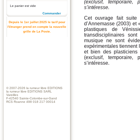
(exclusif, temporaire
Le panier est vide
s’intéresse.
Commander
Cet ouvrage fait suit
Depuis le 1er juillet 2025 le tarif pour
d’Annemasse (2003) et 
l'étranger prend en compte la nouvelle
plastiques de Véniss
grille de La Poste.
transdisciplinaires son
musique ne sont évide
expérimentales tiennent l
et bien des plasticiens 
(exclusif, temporaire
s’intéresse.
© 2007-2026
la rumeur libre EDITIONS
la rumeur libre EDITIONS SARL
Vareilles
F-42540 Sainte-Colombe-sur-Gand
RCS Roanne 498 018 217 00014