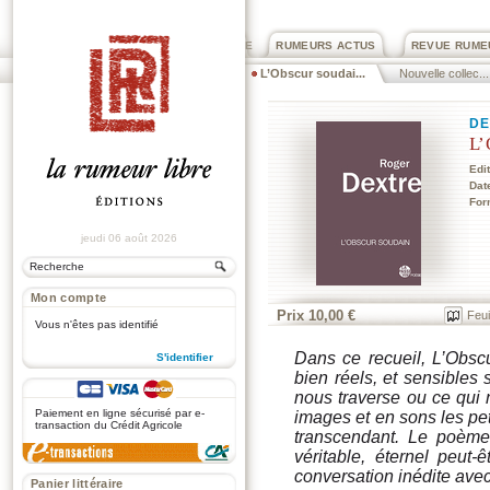
PRIX ROGER DEXTRE
RUMEURS ACTUS
REVUE RUME
L’Obscur soudai...
Nouvelle collec...
DE
L’
Edi
Dat
For
jeudi 06 août 2026
Mon compte
Prix 10,00 €
Feui
Vous n'êtes pas identifié
Dans ce recueil, L’Obsc
S'identifier
bien réels, et sensibles 
.
nous traverse ou ce qui n
Paiement en ligne sécurisé par e-
images et en sons les pet
transaction du Crédit Agricole
transcendant. Le poème
véritable, éternel peut-
conversation inédite avec
Panier littéraire