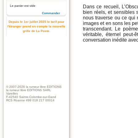
Le panier est vide
Dans ce recueil, L’Obsc
bien réels, et sensibles 
Commander
nous traverse ou ce qui n
Depuis le 1er juillet 2025 le tarif pour
images et en sons les pet
l'étranger prend en compte la nouvelle
transcendant. Le poème
grille de La Poste.
véritable, éternel peut-
conversation inédite avec
© 2007-2026
la rumeur libre EDITIONS
la rumeur libre EDITIONS SARL
Vareilles
F-42540 Sainte-Colombe-sur-Gand
RCS Roanne 498 018 217 00014