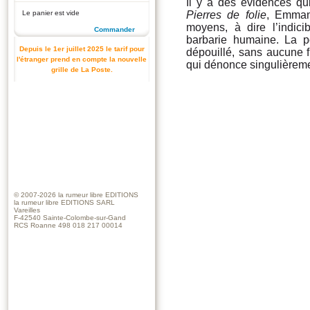
Il y a des évidences q
Le panier est vide
Pierres de folie
, Emman
moyens, à dire l’indic
Commander
barbarie humaine. La 
Depuis le 1er juillet 2025 le tarif pour
dépouillé, sans aucune fi
l'étranger prend en compte la nouvelle
qui dénonce singulièreme
grille de La Poste.
© 2007-2026
la rumeur libre EDITIONS
la rumeur libre EDITIONS SARL
Vareilles
F-42540 Sainte-Colombe-sur-Gand
RCS Roanne 498 018 217 00014