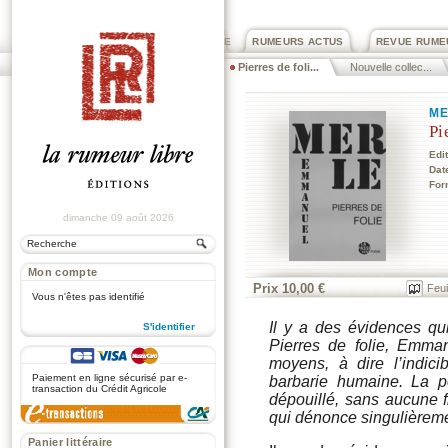
PRIX ROGER DEXTRE
RUMEURS ACTUS
REVUE RUME
Pierres de foli...
Nouvelle collec...
ME
Pi
Edi
Dat
For
dimanche 09 août 2026
Mon compte
Prix 10,00 €
Feui
Vous n'êtes pas identifié
Il y a des évidences q
S'identifier
Pierres de folie
, Emman
.
moyens, à dire l’indic
Paiement en ligne sécurisé par e-
barbarie humaine. La 
transaction du Crédit Agricole
dépouillé, sans aucune fi
qui dénonce singulièreme
Panier littéraire