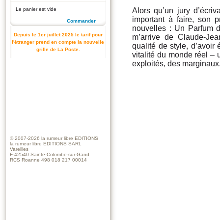
Le panier est vide
Alors qu’un jury d’écri
important à faire, son 
Commander
nouvelles : Un Parfum d
Depuis le 1er juillet 2025 le tarif pour
m’arrive de Claude-Jea
l'étranger prend en compte la nouvelle
qualité de style, d’avoir
grille de La Poste.
vitalité du monde réel –
exploités, des marginaux
© 2007-2026
la rumeur libre EDITIONS
la rumeur libre EDITIONS SARL
Vareilles
F-42540 Sainte-Colombe-sur-Gand
RCS Roanne 498 018 217 00014