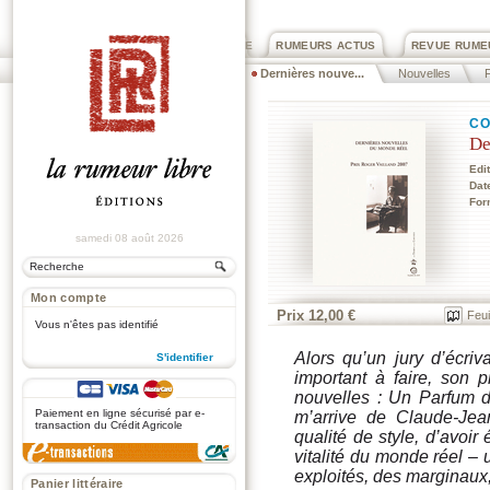
PRIX ROGER DEXTRE
RUMEURS ACTUS
REVUE RUME
Dernières nouve...
Nouvelles
F
CO
De
Edi
Dat
For
samedi 08 août 2026
Mon compte
Prix 12,00 €
Feui
Vous n'êtes pas identifié
Alors qu’un jury d’écri
S'identifier
important à faire, son 
.
nouvelles : Un Parfum d
Paiement en ligne sécurisé par e-
m’arrive de Claude-Jea
transaction du Crédit Agricole
qualité de style, d’avoir
vitalité du monde réel –
exploités, des marginaux
Panier littéraire