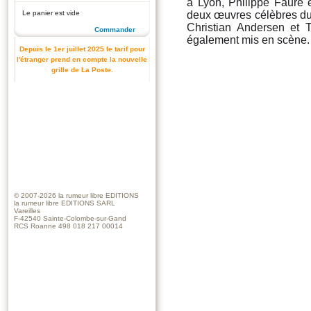
à Lyon, Philippe Faure e
Le panier est vide
deux œuvres célèbres d
Christian Andersen et 
Commander
également mis en scène.
Depuis le 1er juillet 2025 le tarif pour
l'étranger prend en compte la nouvelle
grille de La Poste.
© 2007-2026
la rumeur libre EDITIONS
la rumeur libre EDITIONS SARL
Vareilles
F-42540 Sainte-Colombe-sur-Gand
RCS Roanne 498 018 217 00014