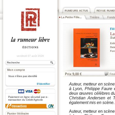
PRIX ROGER DEXTRE
RUMEURS ACTUS
REVUE RUME
La Petite Fille...
Théâtre
Fonds 
FA
La
Sui
Edi
Dat
For
vendredi 07 août 2026
Mon compte
Prix 9,00 €
Feui
Vous n'êtes pas identifié
Auteur, metteur en scène
S'identifier
à Lyon, Philippe Faure e
.
deux œuvres célèbres d
Paiement en ligne sécurisé par e-
Christian Andersen et 
transaction du Crédit Agricole
également mis en scène.
Auteur, metteur en scène
Panier littéraire