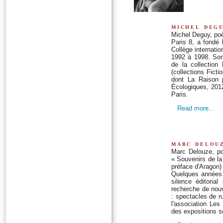
michel deg
Michel Deguy, poèt
Paris 8, a fondé 
Collège internati
1992 à 1998. Son
de la collection
(collections Ficti
dont La Raison 
Écologiques, 2012
Paris.
Read more...
marc delou
Marc Delouze, po
« Souvenirs de l
préface d'Aragon)
Quelques années p
silence éditorial
recherche de nouv
: spectacles de r
l'association Les
des expositions 