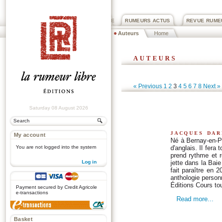
PRIX ROGER DEXTRE
RUMEURS ACTUS
REVUE RUME
Auteurs
Home
auteurs
« Previous
1
2
3
4
5
6
7
8
Next »
Saturday 08 August 2026
jacques dar
My account
Né à Bernay-en-Pon
You are not logged into the system
d'anglais. Il fera
prend rythme et r
Log in
jette dans la Ba
fait paraître en 2
.
anthologie person
Éditions Cours to
Payment secured by Credit Agricole
e-transactions
Read more...
Basket