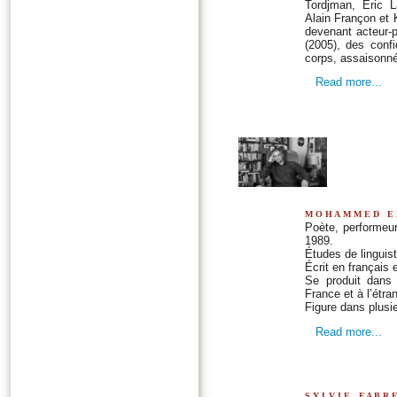
Tordjman, Éric L
Alain Françon et K
devenant acteur-
(2005), des conf
corps, assaisonn
Read more...
mohammed e
Poète, performeur
1989.
Études de linguist
Écrit en français 
Se produit dans 
France et à l’étra
Figure dans plusi
Read more...
sylvie fabr