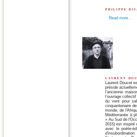
philippe dj
Read more...
laurent do
Laurent Doucet es
préside actuelleme
l’ancienne maiso
l’ouvrage collecti
du vent pour sal
cinquantenaire de 
monde, de l'Afriq
Méditerranée à p
« Au Sud de l'Occi
2015) est inspiré
avec le poète-édi
d'insubordinatio