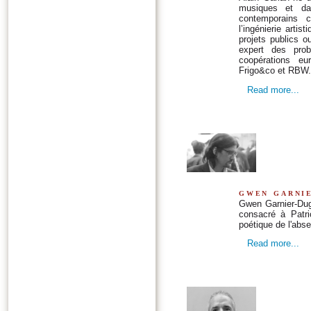
musiques et da
contemporains 
l’ingénierie artis
projets publics o
expert des prob
coopérations eu
Frigo&co et RBW.
Read more...
gwen garni
Gwen Garnier-Dugu
consacré à Patri
poétique de l'abs
Read more...