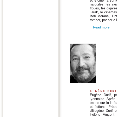
et le cinéma sur le
narguilés, les avi
floues, les cigare
l’arak, le cinémas
Bob Morane, Tint
tomber, passer à 
Read more...
eugène duri
Eugène Durif, p
lyonnaise. Après
textes sur la litt
et fictions. Pré
d'Eugène Durif o
Hélène Vincent,