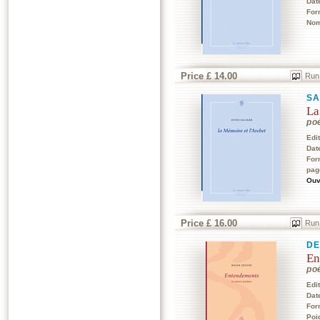
Dat
For
Nom
Price £ 14.00
Run
SA
La
po
Edi
Dat
For
pag
Ouv
Price £ 16.00
Run
DE
En
po
Edi
Dat
For
Poi