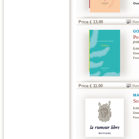
Ouv
Price £ 13.00
Run
GO
Po
po
Edi
Dat
For
Price £ 11.00
Run
MA
So
Edi
Dat
For