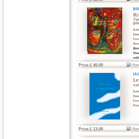
B
Ri
To
go
Edi
Dat
For
Nom
(for
Ouv
col
Price £ 40.00
Run
IA
Le
sui
Edi
Dat
For
Poi
Price £ 13.00
Run