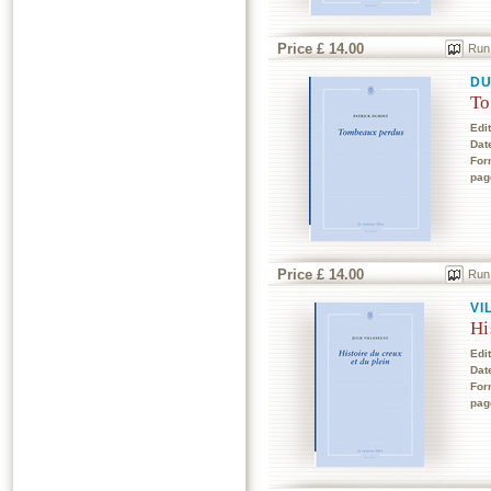
Price £ 14.00
Run
DU
To
Edi
Dat
For
pag
Price £ 14.00
Run
VI
Hi
Edi
Dat
For
pag