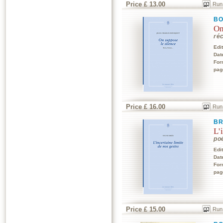
Price £ 13.00
Run
BO
On
ré
Edi
Dat
For
pag
Price £ 16.00
Run
BR
L'
po
Edi
Dat
For
pag
Price £ 15.00
Run