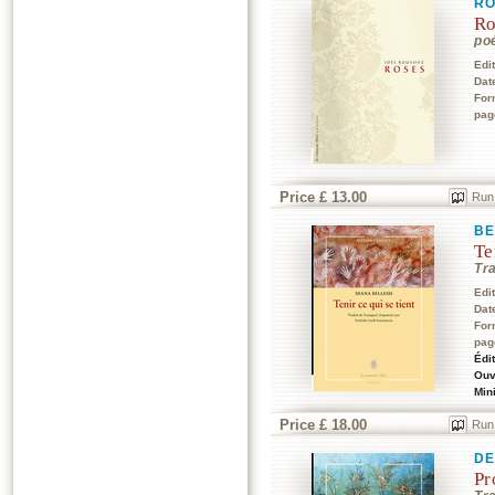
RO
Ro
po
Edi
Dat
For
pag
Price £ 13.00
Run
BE
Te
Tr
Edi
Dat
For
pag
Édi
Ouv
Min
Price £ 18.00
Run
DE
Pr