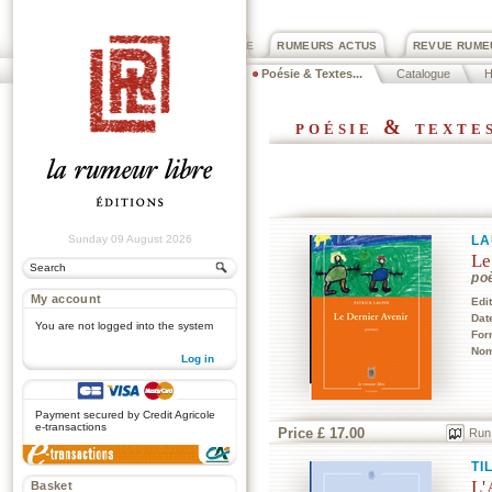
PRIX ROGER DEXTRE
RUMEURS ACTUS
REVUE RUME
Poésie & Textes...
Catalogue
poésie & texte
Sunday 09 August 2026
LA
Le
po
My account
Edi
Dat
You are not logged into the system
For
Nom
Log in
.
Payment secured by Credit Agricole
e-transactions
Price £ 17.00
Run
TI
L'
Basket