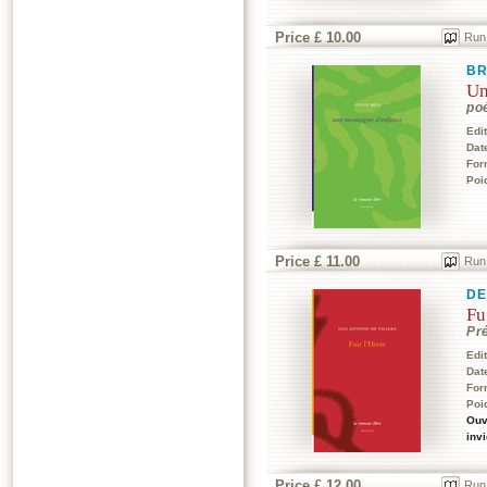
Price £ 10.00
Run
BR
Un
po
Edi
Dat
For
Poi
Price £ 11.00
Run
DE
Fu
Pré
Edi
Dat
For
Poi
Ouv
inv
Price £ 12.00
Run