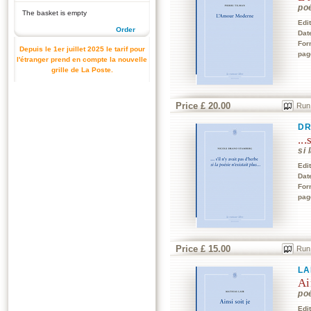
po
The basket is empty
Edi
Order
Dat
For
Depuis le 1er juillet 2025 le tarif pour
pag
l'étranger prend en compte la nouvelle
grille de La Poste.
Price £ 20.00
Run
DR
..
si 
Edi
Dat
For
pag
Price £ 15.00
Run
LA
Ai
po
Edi