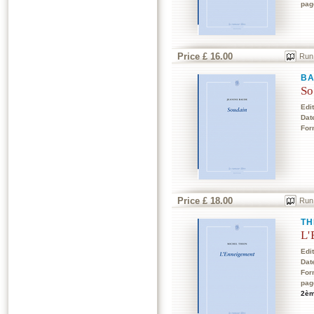
pag
Price £ 16.00
Run
BA
So
Edi
Dat
For
Price £ 18.00
Run
TH
L'
Edi
Dat
For
pag
2èm