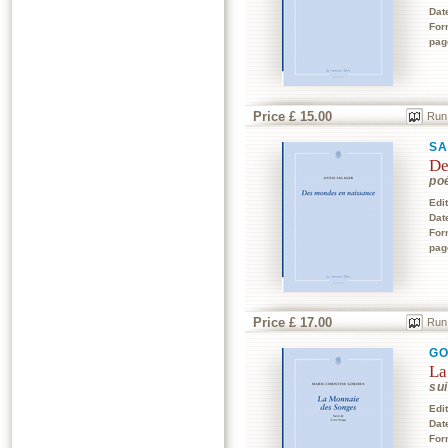
Dat
For
pag
Price £ 15.00
Run
SA
De
po
Edi
Dat
For
pag
Price £ 17.00
Run
GO
La
su
Edi
Dat
For