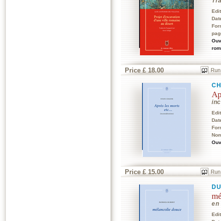
Tr
Edi
Dat
For
pag
Ouv
rom
Price £ 18.00
Run
CH
Ap
in
Edi
Dat
For
Nom
Ouv
Price £ 15.00
Run
DU
mé
en 
Edi