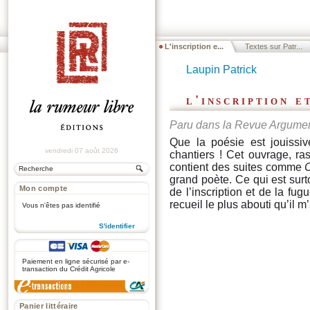
L'inscription e...
Textes sur Patr...
Laupin Patrick
l'inscription e
Paru dans la Revue Argume
Que la poésie est jouissi
vendredi 07 août 2026
chantiers ! Cet ouvrage, ra
contient des suites comme
C
grand poète. Ce qui est surt
Mon compte
de l’inscription et de la fug
recueil le plus abouti qu’il 
Vous n'êtes pas identifié
S'identifier
.
Paiement en ligne sécurisé par e-
transaction du Crédit Agricole
Panier littéraire