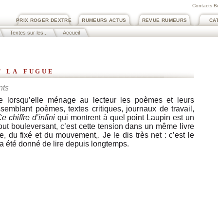
Contacts B
PRIX ROGER DEXTRE
RUMEURS ACTUS
REVUE RUMEURS
CA
Textes sur les...
Accueil
t la fugue
nts
ve lorsqu’elle ménage au lecteur les poèmes et leurs
ssemblant poèmes, textes critiques, journaux de travail,
e chiffre d’infini
qui montrent à quel point Laupin est un
out bouleversant, c’est cette tension dans un même livre
ue, du fixé et du mouvement,. Je le dis très net : c’est le
m’a été donné de lire depuis longtemps.