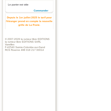
Le panier est vide
Commander
Depuis le 1er juillet 2025 le tarif pour
l'étranger prend en compte la nouvelle
grille de La Poste.
© 2007-2026
la rumeur libre EDITIONS
la rumeur libre EDITIONS SARL
Vareilles
F-42540 Sainte-Colombe-sur-Gand
RCS Roanne 498 018 217 00014