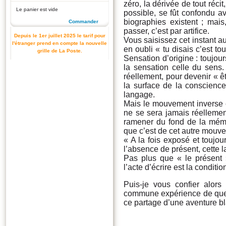
zéro, la dérivée de tout récit,
Le panier est vide
possible, se fût confondu av
biographies existent ; ma
Commander
passer, c’est par artifice.
Depuis le 1er juillet 2025 le tarif pour
Vous saisissez cet instant a
l'étranger prend en compte la nouvelle
en oubli « tu disais c’est 
grille de La Poste.
Sensation d’origine : toujo
la sensation celle du sens.
réellement, pour devenir « êt
la surface de la conscience 
langage.
Mais le mouvement inverse es
ne se sera jamais réellemen
ramener du fond de la mémoi
que c’est de cet autre mouvem
« A la fois exposé et toujo
l’absence de présent, cette 
Pas plus que « le présent
l’acte d’écrire est la conditi
Puis-je vous confier alors
commune expérience de quel
ce partage d’une aventure bla