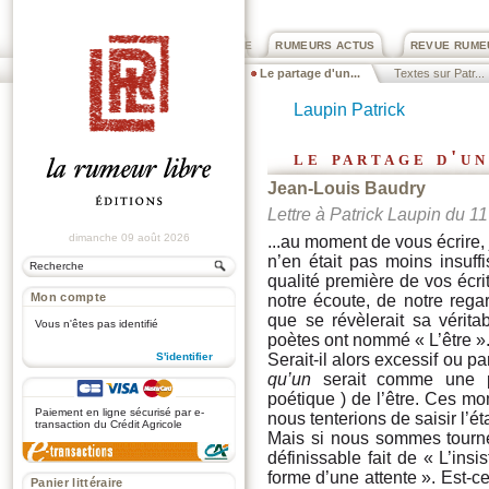
PRIX ROGER DEXTRE
RUMEURS ACTUS
REVUE RUME
Le partage d'un...
Textes sur Patr...
Laupin Patrick
le partage d'u
Jean-Louis Baudry
Lettre à Patrick Laupin du 
dimanche 09 août 2026
...au moment de vous écrire, j
n’en était pas moins insuff
qualité première de vos écrit
Mon compte
notre écoute, de notre regar
que se révèlerait sa vérita
Vous n'êtes pas identifié
poètes ont nommé « L’être »
Serait-il alors excessif ou p
S'identifier
qu’un
serait comme une p
.
poétique ) de l’être. Ces 
Paiement en ligne sécurisé par e-
nous tenterions de saisir l’ét
transaction du Crédit Agricole
Mais si nous sommes tourn
définissable fait de « L’ins
forme d’une attente ». Est-c
Panier littéraire