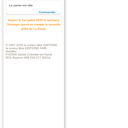
Le panier est vide
Commander
Depuis le 1er juillet 2025 le tarif pour
l'étranger prend en compte la nouvelle
grille de La Poste.
© 2007-2026
la rumeur libre EDITIONS
la rumeur libre EDITIONS SARL
Vareilles
F-42540 Sainte-Colombe-sur-Gand
RCS Roanne 498 018 217 00014