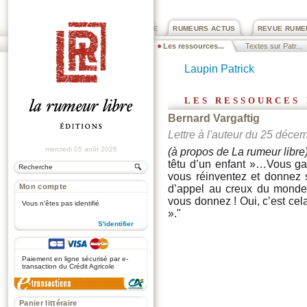
PRIX ROGER DEXTRE
RUMEURS ACTUS
REVUE RUME
Les ressources...
Textes sur Patr...
Laupin Patrick
les ressources
Bernard Vargaftig
Lettre à l'auteur du 25 déce
mercredi 05 août 2026
(à propos de La rumeur libre
têtu d’un enfant »…Vous ga
vous réinventez et donnez s
Mon compte
d’appel au creux du monde »
vous donnez ! Oui, c’est ce
Vous n'êtes pas identifié
»."
S'identifier
.
Paiement en ligne sécurisé par e-
transaction du Crédit Agricole
Panier littéraire