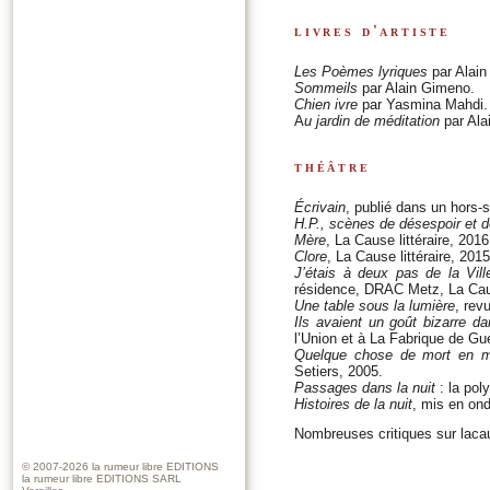
livres d'artiste
Les Poèmes lyriques
par Alain
Sommeils
par Alain Gimeno.
Chien ivre
par Yasmina Mahdi.
A
u jardin de méditation
par Ala
théâtre
Écrivain
, publié dans un hors-s
H.P.,
scènes de désespoir et d
Mère
, La Cause littéraire, 2016
Clore
, La Cause littéraire, 2015
J’étais à deux pas de la Vill
résidence, DRAC Metz, La Cause
Une table sous la lumière
, rev
Ils avaient un goût bizarre d
l’Union et à La Fabrique de Gu
Quelque chose de mort en m
Setiers, 2005.
Passages dans la nuit
: la pol
Histoires de la nuit
, mis en on
Nombreuses critiques sur lacause
© 2007-2026
la rumeur libre EDITIONS
la rumeur libre EDITIONS SARL