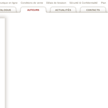
outique en ligne
Conditions de vente
Délais de livraison
Sécurité & Confidentialité
Plan
TALOGUE
AUTEURS
ACTUALITÉS
CONTACTS
AYRES DIDIER
Sphère