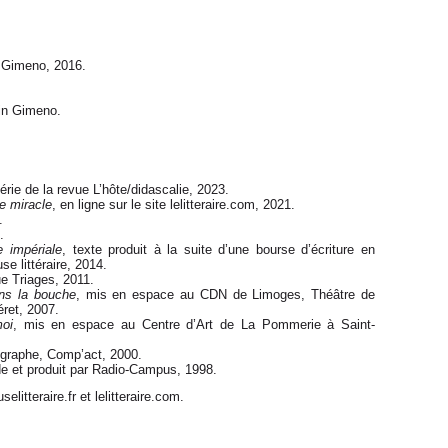
 Gimeno, 2016.
in Gimeno.
érie de la revue L’hôte/didascalie, 2023.
e miracle
, en ligne sur le site lelitteraire.com, 2021.
.
.
e impériale
, texte produit à la suite d’une bourse d’écriture en
 littéraire, 2014.
ue Triages, 2011.
ans la bouche
, mis en espace au CDN de Limoges, Théâtre de
éret, 2007.
oi
, mis en espace au Centre d’Art de La Pommerie à Saint-
ygraphe, Comp’act, 2000.
de et produit par Radio-Campus, 1998.
litteraire.fr et lelitteraire.com.