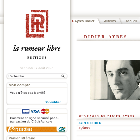
Ayres Didier
Auteurs
Accueil
didier ayres
vendredi 07 août 2026
Mon compte
Vous n'êtes pas identifié
S'identifier
.
ouvrages de didier ayres
Paiement en ligne sécurisé par e-
transaction du Crédit Agricole
AYRES DIDIER
Sphère
Panier littéraire