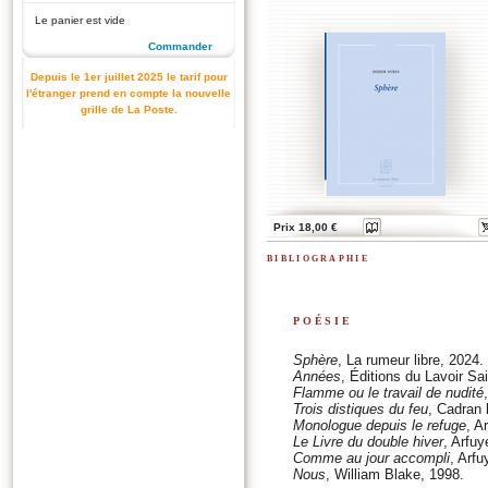
Le panier est vide
Commander
Depuis le 1er juillet 2025 le tarif pour
l'étranger prend en compte la nouvelle
grille de La Poste.
Prix 18,00 €
bibliographie
poésie
Sphère
, La rumeur libre, 2024.
Années
, Éditions du Lavoir Sa
Flamme ou le travail de nudité
Trois distiques du feu
, Cadran 
Monologue depuis le refuge
, A
Le Livre du double hiver
, Arfuy
Comme au jour accompli
, Arfu
Nous
, William Blake, 1998.