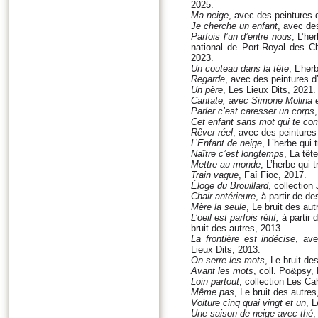
2025.
Ma neige
, avec des peintures 
Je cherche un enfant
, avec de
Parfois l’un d’entre nous
, L’he
national de Port-Royal des Ch
2023.
Un couteau dans la tête
, L’her
Regarde
, avec des peintures d
Un père
, Les Lieux Dits, 2021.
Cantate, avec Simone Molina 
Parler c’est caresser un corps
Cet enfant sans mot qui te c
Rêver réel
, avec des peintures
L’Enfant de neige
, L’herbe qui 
Naître c’est longtemps
, La têt
Mettre au monde
, L’herbe qui 
Train vague
, Faî Fioc, 2017.
Éloge du Brouillard
, collection
Chair antérieure
, à partir de d
Mère la seule
, Le bruit des aut
L’oeil est parfois rétif,
à partir 
bruit des autres, 2013.
La frontière est indécise
, av
Lieux Dits, 2013.
On serre les mots
, Le bruit de
Avant les mots
, coll. Po&psy,
Loin partout
, collection Les Ca
Même pas
, Le bruit des autres
Voiture cinq quai vingt et un
, L
Une saison de neige avec thé
,