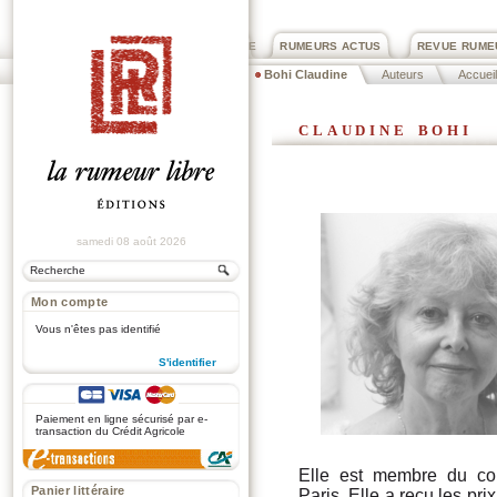
PRIX ROGER DEXTRE
RUMEURS ACTUS
REVUE RUME
Bohi Claudine
Auteurs
Accueil
claudine bohi
samedi 08 août 2026
Mon compte
Vous n'êtes pas identifié
S'identifier
.
Paiement en ligne sécurisé par e-
transaction du Crédit Agricole
Elle est membre du con
Panier littéraire
Paris. Elle a reçu les pri