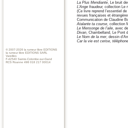
La Plus Mendiante
, Le bruit d
L’Ange fraudeur,
collection Le 
(Ce livre reprend l’essentiel d
revues françaises et étrangère
Communication de Claudine Boh
Atalante ta course
, collection
Le Mensonge de l’aile
, avec de
Divan
, Chambelland, Le Pont d
Le Nom de la mer
, dessin d’A
Car la vie est cerise, téléphone
© 2007-2026
la rumeur libre EDITIONS
la rumeur libre EDITIONS SARL
Vareilles
F-42540 Sainte-Colombe-sur-Gand
RCS Roanne 498 018 217 00014