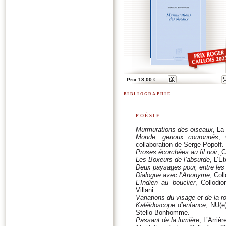
Prix 18,00 €
bibliographie
poésie
Murmurations des oiseaux
, La
Monde, genoux couronnés
, 
collaboration de Serge Popoff.
Proses écorchées au fil noir
, C
Les Boxeurs de l’absurde
, L’É
Deux paysages pour, entre les
Dialogue avec l’Anonyme
, Col
L’Indien au bouclier
, Collodi
Villani.
Variations du visage et de la r
Kaléidoscope d’enfance
, NU(e
Stello Bonhomme.
Passant de la lumière
, L’Arriè