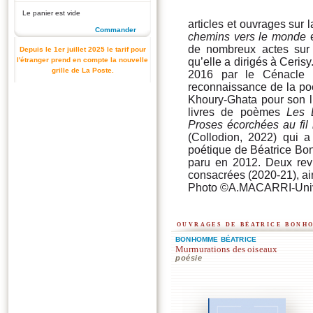
Le panier est vide
articles et ouvrages sur
Commander
chemins vers le monde
e
de nombreux actes sur 
Depuis le 1er juillet 2025 le tarif pour
l'étranger prend en compte la nouvelle
qu’elle a dirigés à Ceris
grille de La Poste.
2016 par le Cénacle 
reconnaissance de la poé
Khoury-Ghata pour son l
livres de poèmes
Les 
Proses écorchées au fil 
(Collodion, 2022) qui a
poétique de Béatrice B
paru en 2012. Deux re
consacrées (2020-21), ai
Photo ©A.MACARRI-Univ
ouvrages de béatrice bonh
BONHOMME BÉATRICE
Murmurations des oiseaux
poésie