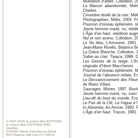
Mutilation d’arbre
, Collodion, 2
La Maison abandonnée
, Meli
Charles.
Cimetière étoilé de la mer
, Mél
Photographies
, Mélis, 2004. P
Poumon d’oiseau éphémère,
ré
Jeune homme marié, nu
, rééd
L’Âge d’en haut
, réédition aug
Nul et non avenu
, Collodion, 2
Le Nu bleu
, L’Amourier, 2001
Jean-Marie Rivello, Béatrice 
La Grève Blanche
, Collodion, 
Sabre au clair
, Tipaza, 1998. 
Les Gestes de la neige
, L’A
originale d’Henri Maccheroni.
Poumon d’oiseau éphémère
, M
Journal de l’absence initiée
, E
Le Dessaisissement des Fleur
de Mario Villani.
Sauvages, Moires
, 1997. Illus
Jeune homme marié, nu, suivi d
Lieu-dit du bout du monde
, En
Le Pas de la Clé, La Vague à 
In Absentia
, An Amzer, 1993. 
L’Âge d’en haut
, Traces, 1991.
© 2007-2026
la rumeur libre EDITIONS
la rumeur libre EDITIONS SARL
Vareilles
F-42540 Sainte-Colombe-sur-Gand
RCS Roanne 498 018 217 00014