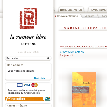
PRIX ROGER DEXTRE
RUMEURS ACTUS
REVUE RUME
Chevalier Sabine
Auteurs
Accu
sabine chevalie
ouvrages de sabine chevali
CHEVALIER SABINE
jeudi 06 août 2026
Ce jour-là
Mon compte
Vous n'êtes pas identifié
S'identifier
.
Paiement en ligne sécurisé par e-
transaction du Crédit Agricole
Panier littéraire