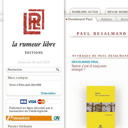
PRIX ROGER DEXTRE
RUMEURS ACTUS
REVUE RUME
Desalmand Paul
Auteurs
Accue
paul desalmand
ouvrages de paul desalman
DESALMAND PAUL
dimanche 09 août 2026
Sartre s’est-il toujours
trompé ?
Mon compte
Vous n'êtes pas identifié
S'identifier
.
Paiement en ligne sécurisé par e-
transaction du Crédit Agricole
Panier littéraire