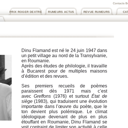
Contacts B
PRIX ROGER DEXTRE
RUMEURS ACTUS
REVUE RUMEURS
CA
Dinu Flamand est né le 24 juin 1947 dans
un petit village au nord de la Transylvanie,
en Roumanie.
Après des études de philologie, il travaille
à Bucarest pour de multiples maisons
d’édition et des revues.
Ses premiers recueils de poèmes
paraissent dès 1971 mais c’est
avec
Greffons
(1976) et surtout
État de
siège
(1983), qui traduisent une évolution
importante dans l’œuvre du poète, que le
ton devient plus polémique. Le climat
idéologique devenant de plus en plus
étouffant en Roumanie, Dinu Flamand se
voit contraint de limiter son activité à celle