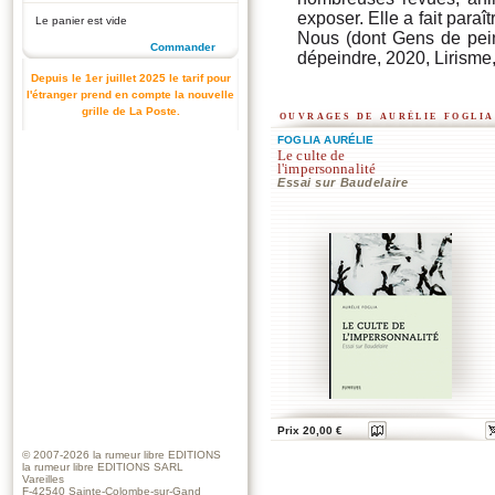
exposer. Elle a fait paraî
Le panier est vide
Nous (dont Gens de pei
Commander
dépeindre, 2020, Lirisme
Depuis le 1er juillet 2025 le tarif pour
l'étranger prend en compte la nouvelle
grille de La Poste.
ouvrages de aurélie foglia
FOGLIA AURÉLIE
Le culte de
l'impersonnalité
Essai sur Baudelaire
Prix 20,00 €
© 2007-2026
la rumeur libre EDITIONS
la rumeur libre EDITIONS SARL
Vareilles
F-42540 Sainte-Colombe-sur-Gand