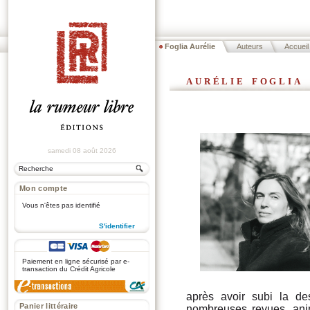
Foglia Aurélie
Auteurs
Accueil
aurélie foglia
samedi 08 août 2026
Mon compte
Vous n'êtes pas identifié
S'identifier
.
Paiement en ligne sécurisé par e-
transaction du Crédit Agricole
après avoir subi la des
Panier littéraire
nombreuses revues, anim