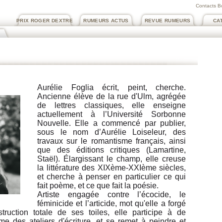
Contacts B
PRIX ROGER DEXTRE
RUMEURS ACTUS
REVUE RUMEURS
CA
Aurélie Foglia écrit, peint, cherche.
Ancienne élève de la rue d'Ulm, agrégée
de lettres classiques, elle enseigne
actuellement à l’Université Sorbonne
Nouvelle. Elle a commencé par publier,
sous le nom d’Aurélie Loiseleur, des
travaux sur le romantisme français, ainsi
que des éditions critiques (Lamartine,
Staël). Élargissant le champ, elle creuse
la littérature des XIXème-XXIème siècles,
et cherche à penser en particulier ce qui
fait poème, et ce que fait la poésie.
Artiste engagée contre l’écocide, le
féminicide et l’articide, mot qu'elle a forgé
truction totale de ses toiles, elle participe à de
e des ateliers d'écriture, et se remet à peindre et