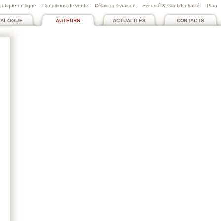
outique en ligne
Conditions de vente
Délais de livraison
Sécurité & Confidentialité
Plan
TALOGUE
AUTEURS
ACTUALITÉS
CONTACTS
INTER-ASSOCIATIF
INTER-ASSOCIATIF
EUROPÉEN DE
EUROPÉEN DE
PSYCHANALYSE
PSYCHANALYSE
Sur les brisées d'Alain
Femmes, Féminin,
Didier-Weill
Féminité
L'écriture, l'art et la
Séminaires des 5-6 juin et
psychanalyse
4-5 décembre 2021