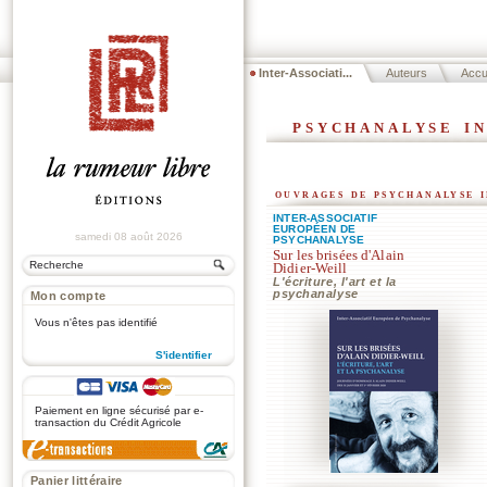
Inter-Associati...
Auteurs
Accu
psychanalyse i
ouvrages de psychanalyse i
INTER-ASSOCIATIF
EUROPÉEN DE
samedi 08 août 2026
PSYCHANALYSE
Sur les brisées d'Alain
Didier-Weill
L'écriture, l'art et la
psychanalyse
Mon compte
Vous n'êtes pas identifié
S'identifier
.
Paiement en ligne sécurisé par e-
transaction du Crédit Agricole
Panier littéraire