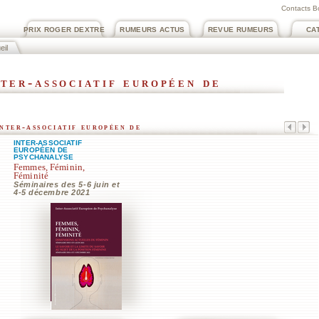
Contacts B
PRIX ROGER DEXTRE
RUMEURS ACTUS
REVUE RUMEURS
CA
eil
nter-associatif européen de
nter-associatif européen de
INTER-ASSOCIATIF
EUROPÉEN DE
PSYCHANALYSE
Femmes, Féminin,
Féminité
Séminaires des 5-6 juin et
4-5 décembre 2021