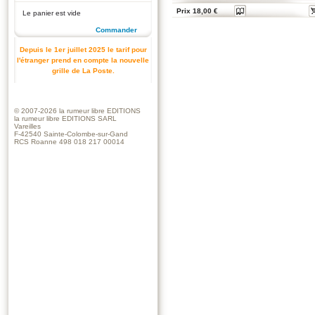
Prix 18,00 €
Le panier est vide
Commander
Depuis le 1er juillet 2025 le tarif pour
l'étranger prend en compte la nouvelle
grille de La Poste.
© 2007-2026
la rumeur libre EDITIONS
la rumeur libre EDITIONS SARL
Vareilles
F-42540 Sainte-Colombe-sur-Gand
RCS Roanne 498 018 217 00014