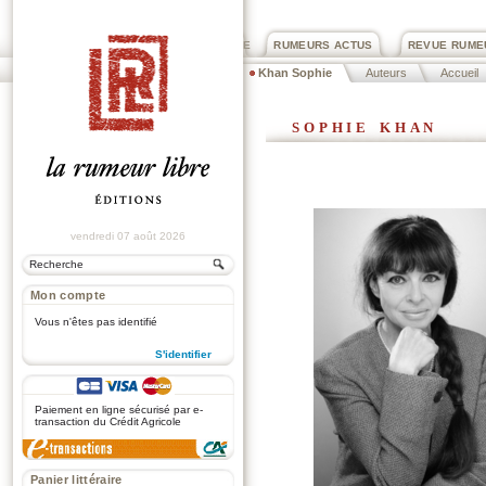
PRIX ROGER DEXTRE
RUMEURS ACTUS
REVUE RUME
Khan Sophie
Auteurs
Accueil
sophie khan
vendredi 07 août 2026
Mon compte
Vous n'êtes pas identifié
S'identifier
.
Paiement en ligne sécurisé par e-
transaction du Crédit Agricole
Panier littéraire