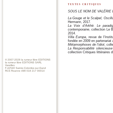
textes critiques
SOUS LE NOM DE VALÉRIE
La Gouge et le Scalpel, Oscill
Hermann, 2017.
La Voix d’Arkhè. Le paradi
contemporaine
, collection Le 
2014.
Villa Europa
, revue de l’Insti
fondée en 2009 en partenariat 
Métamorphoses de l’idiot
, col
La Responsabilité silencieuse
collection Critiques littéraire
© 2007-2026
la rumeur libre EDITIONS
la rumeur libre EDITIONS SARL
Vareilles
F-42540 Sainte-Colombe-sur-Gand
RCS Roanne 498 018 217 00014