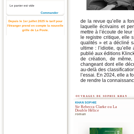
Le panier est vide
Commander
de la revue qu’elle a f
Depuis le 1er juillet 2025 le tarif pour
l'étranger prend en compte la nouvelle
laquelle écrivains et p
grille de La Poste.
mettre à l’écoute de leu
le registre critique, ell
qualités » et a décliné s
ultime : l’idiotie, qu’e
publié aux éditions Klinc
de création, de même,
changeant dont elle déc
au-delà des classificati
l’essai. En 2024, elle a 
de rendre la connaissanc
ouvrages de sophie khan
KHAN SOPHIE
Sir Rebecca Clarke ou La
Double Hélice
roman