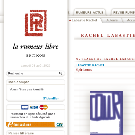
PRIX ROGER DEXTRE
RUMEURS ACTUS
REVUE RUME
Labastie Rachel
Auteurs
Accue
rachel labasti
ouvrages de rachel labast
LABASTIE RACHEL
samedi 08 août 2026
Spiritours
Mon compte
Vous n'êtes pas identifié
S'identifier
.
Paiement en ligne sécurisé par e-
transaction du Crédit Agricole
Panier littéraire