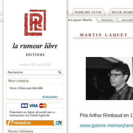
PRIX ROGER DEXTRE
RUMEURS ACTUS
REVUE RUME
Laquet Martin
Auteurs
Accueil
martin laquet
vendredi 07 août 2026
Mon compte
Vous n'êtes pas identifié
S'identifier
.
Paiement en ligne sécurisé par e-
Prix Arthur Rimbaud en 
transaction du Crédit Agricole
www.galerie-memorylan
Panier littéraire