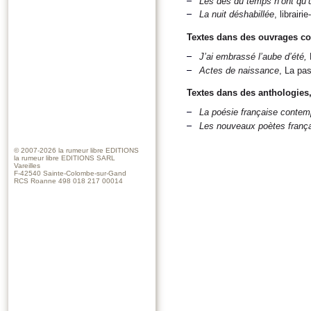
Les dés du temps n’ont qu’
La nuit déshabillée
, librair
Textes dans des ouvrages coll
J’ai embrassé l’aube d’été,
Actes de naissance
, La pa
Textes dans des anthologies,
La poésie française contem
Les nouveaux poètes franç
© 2007-2026
la rumeur libre EDITIONS
la rumeur libre EDITIONS SARL
Vareilles
F-42540 Sainte-Colombe-sur-Gand
RCS Roanne 498 018 217 00014