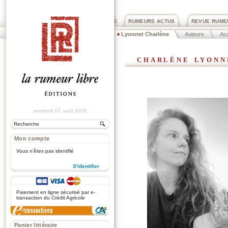
PRIX ROGER DEXTRE
RUMEURS ACTUS
REVUE RUME
Lyonnet Charlène
Auteurs
Acc
charlène lyonn
vendredi 07 août 2026
Mon compte
Vous n'êtes pas identifié
S'identifier
.
Paiement en ligne sécurisé par e-
transaction du Crédit Agricole
Panier littéraire