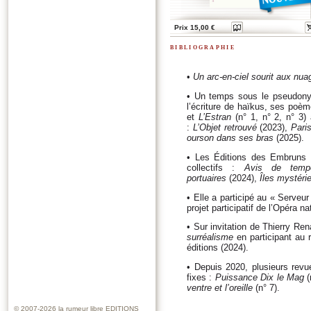
Prix 15,00 €
bibliographie
•
Un arc-en-ciel sourit aux nua
• Un temps sous le pseudony
l’écriture de haïkus, ses poè
et
L’Estran
(n° 1, n° 2, n° 3) 
:
L’Objet retrouvé
(2023),
Paris
ourson dans ses bras
(2025).
• Les Éditions des Embruns o
collectifs :
Avis de tempê
portuaires
(2024),
Îles mystéri
• Elle a participé au « Serve
projet participatif de l’Opéra 
• Sur invitation de Thierry Ren
surréalisme
en participant au r
éditions (2024).
• Depuis 2020, plusieurs revu
fixes :
Puissance Dix le Mag
(
ventre et l’oreille
(n° 7).
© 2007-2026
la rumeur libre EDITIONS